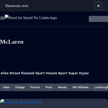
McLaren
Alles
Straat
Klassiek Sport
Muscle
Sport
Super
Hyper
Alles
Dodge
Ferrari
Ford
Honda
Hot Wheels
Lamborgh