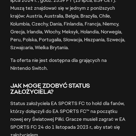
lipca 2024 r. , godz. 23:59 PT (15 lipca, 8:59 CET).
Muszą też znajdować się w jednym z poniższych
krajów: Austria, Australia, Belgia, Brazylia, Chile,
Kolumbia, Czechy, Dania, Finlandia, Francja, Niemcy,
Grecja, Irlandia, Włochy, Meksyk, Holandia, Norwegia,
Peru, Polska, Portugalia, Słowacja, Hiszpania, Szwecja,
Szwajcaria, Wielka Brytania.
Ta oferta nie jest dostępna dla grających na
Nintendo Switch.
JAK MOGĘ ZDOBYĆ STATUS
ZAŁOŻYCIELA?
Status założyciela EA SPORTS FC to hołd dla fanów,
którzy dołączyli do EA SPORTS FC™ na początku
nowej ery Światowej Piłki. Gracze musieli zagrać w EA
SPORTS FC 24 do 1 listopada 2023 r., aby stać się
założycielem.