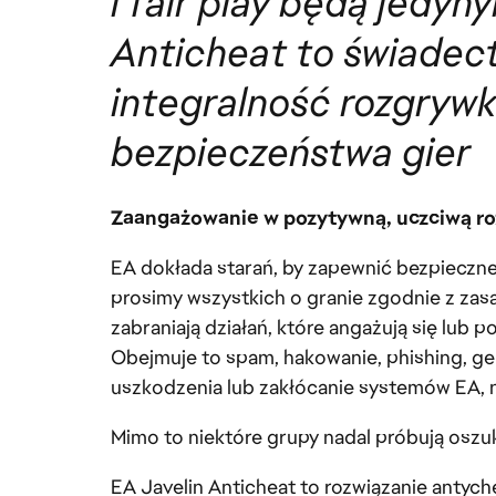
i fair play będą jedy
Anticheat to świadec
integralność rozgrywki
bezpieczeństwa gier
Zaangażowanie w pozytywną, uczciwą r
EA dokłada starań, by zapewnić bezpieczn
prosimy wszystkich o granie zgodnie z zasa
zabraniają działań, które angażują się lub
Obejmuje to spam, hakowanie, phishing, g
uszkodzenia lub zakłócanie systemów EA, n
Mimo to niektóre grupy nadal próbują oszu
EA Javelin Anticheat to rozwiązanie antych