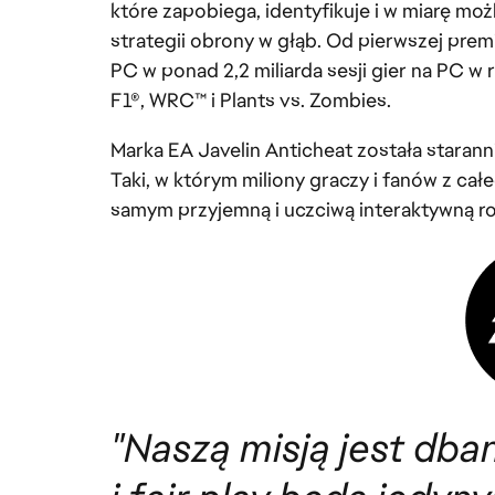
które zapobiega, identyfikuje i w miarę m
strategii obrony w głąb. Od pierwszej pre
PC w ponad 2,2 miliarda sesji gier na PC 
F1®, WRC™ i Plants vs. Zombies.
Marka EA Javelin Anticheat została starann
Taki, w którym miliony graczy i fanów z ca
samym przyjemną i uczciwą interaktywną r
"Naszą misją jest dba