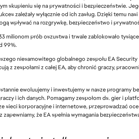
 skupieniu się na prywatności i bezpieczeństwie. Jego
sukces zależały wyłącznie od ich zasług. Dzięki temu nasi
mogą wpływać na rozgrywkę, bezpieczeństwo i prywatno
33 milionom prób oszustwa i trwale zablokowało tysiąc
ad 99%.
naszego niesamowitego globalnego zespołu EA Security 
cują z zespołami z całej EA, aby chronić graczy, praco
stannie ewoluujemy i inwestujemy w nasze programy be
czy i ich danych. Pomagamy zespołom ds. gier i platf
 sieci korporacyjne i internetowe, przeprowadzać ocen
z zapewniamy, że EA spełnia wymagania bezpieczeństwa