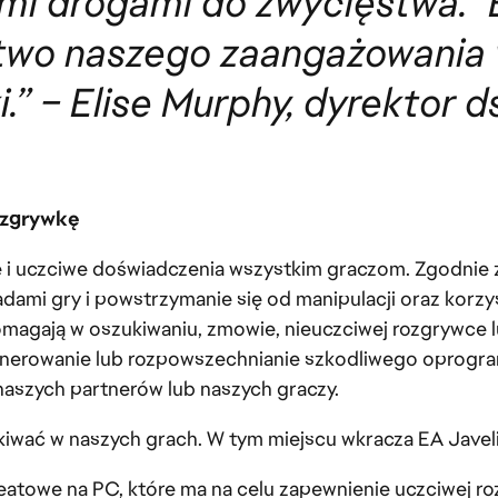
nymi drogami do zwycięstwa." 
two naszego zaangażowania 
.” – Elise Murphy, dyrektor d
ozgrywkę
e i uczciwe doświadczenia wszystkim graczom. Zgodnie 
dami gry i powstrzymanie się od manipulacji oraz korzy
 pomagają w oszukiwaniu, zmowie, nieuczciwej rozgrywce 
enerowanie lub rozpowszechnianie szkodliwego oprogra
aszych partnerów lub naszych graczy.
kiwać w naszych grach. W tym miejscu wkracza EA Javeli
eatowe na PC, które ma na celu zapewnienie uczciwej ro