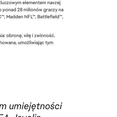
c kluczowym elementem naszej
ło ponad 28 milionów graczy na
C™, Madden NFL™, Battlefield™,
: obronę, siłę i zwinność.
achowana, umożliwiając tym
ym umiejętności