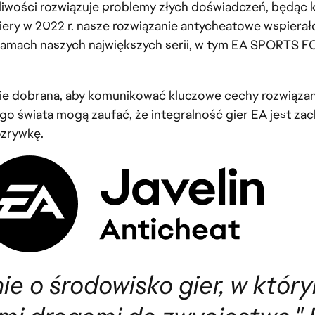
ożliwości rozwiązuje problemy złych doświadczeń, będą
miery w 2022 r. nasze rozwiązanie antycheatowe wspiera
w ramach naszych największych serii, w tym EA SPORTS F
ie dobrana, aby komunikować kluczowe cechy rozwiązania
łego świata mogą zaufać, że integralność gier EA jest z
ozrywkę.
nie o środowisko gier, w któr