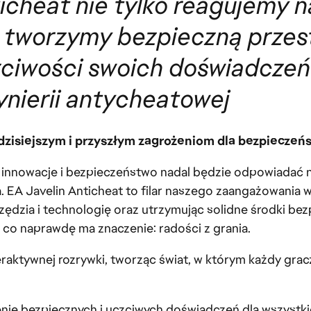
ticheat nie tylko reagujemy 
 tworzymy bezpieczną przest
iwości swoich doświadczeń z
ynierii antycheatowej
 dzisiejszym i przyszłym zagrożeniom dla bezpieczeń
innowacje i bezpieczeństwo nadal będzie odpowiadać n
. EA Javelin Anticheat to filar naszego zaangażowania 
zędzia i technologię oraz utrzymując solidne środki be
 co naprawdę ma znaczenie: radości z grania.
aktywnej rozrywki, tworząc świat, w którym każdy grac
nie bezpiecznych i uczciwych doświadczeń dla wszystk