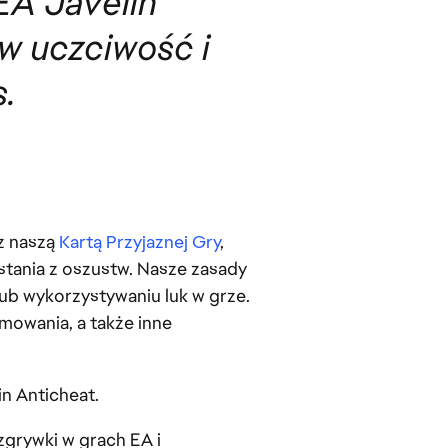
EA Javelin
w uczciwość i
s.
z naszą
Kartą Przyjaznej Gry
,
stania z oszustw. Nasze zasady
lub wykorzystywaniu luk w grze.
mowania, a także inne
n Anticheat.
zgrywki w grach EA i