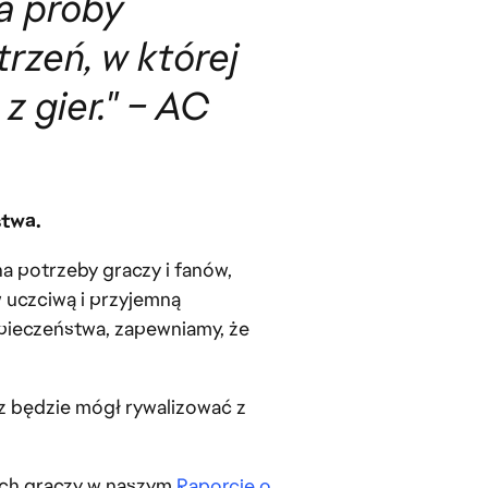
na próby
rzeń, w której
 gier." – AC
stwa.
a potrzeby graczy i fanów,
w uczciwą i przyjemną
zpieczeństwa, zapewniamy, że
z będzie mógł rywalizować z
ich graczy w naszym
Raporcie o