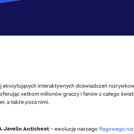
ej ekscytujących interaktywnych doświadczeń rozrywkow
e, oferując setkom milionów graczy i fanów z całego świa
er, a także poza nimi.
A Javelin Anticheat
– ewolucję naszego
flagowego roz