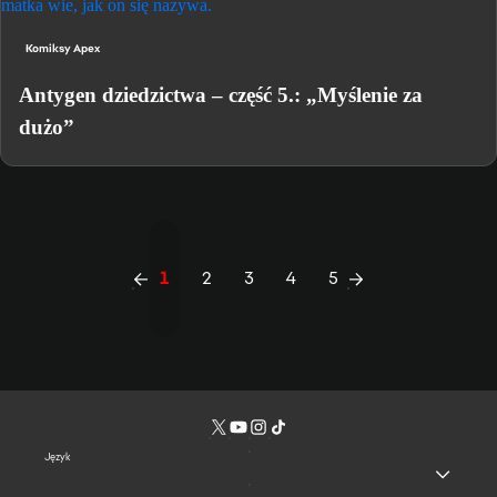
Komiksy Apex
Antygen dziedzictwa – część 5.: „Myślenie za
dużo”
1
2
3
4
5
Język