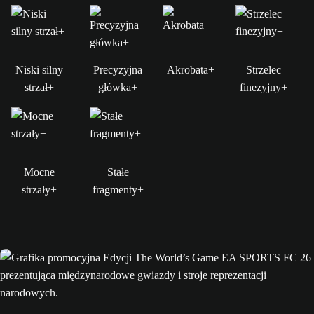
Niski silny
Precyzyjna
Akrobata+
Strzelec
strzał+
główka+
finezyjny+
Mocne
Stałe
strzały+
fragmenty+