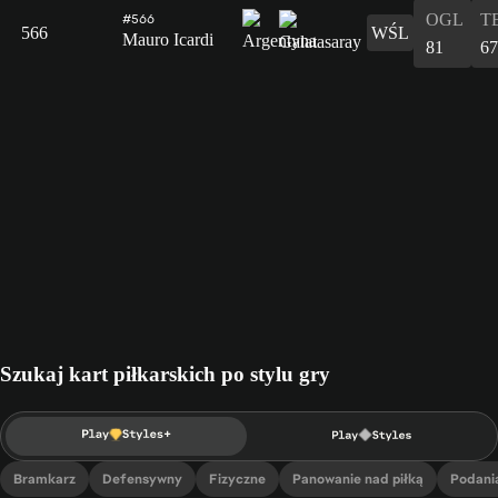
OGL
T
#566
566
WŚL
Mauro Icardi
81
67
Szukaj kart piłkarskich po stylu gry
Bramkarz
Defensywny
Fizyczne
Panowanie nad piłką
Podani