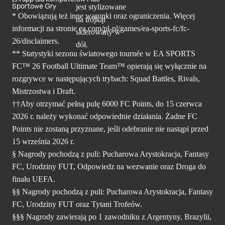
Sportowe Gry
* Obowiązują też inne warunki oraz ograniczenia. Więcej
informacji na stronie ea.com/pl-pl/games/ea-sports-fc/fc-
26/disclaimers.
** Statystyki sezonu światowego tournée w EA SPORTS
FC™ 26 Football Ultimate Team™ opierają się wyłącznie na
rozgrywce w następujących trybach: Squad Battles, Rivals,
Mistrzostwa i Draft.
††Aby otrzymać pełną pulę 6000 FC Points, do 15 czerwca
2026 r. należy wykonać odpowiednie działania. Żadne FC
Points nie zostaną przyznane, jeśli odebranie nie nastąpi przed
15 września 2026 r.
§ Nagrody pochodzą z puli: Pucharowa Arystokracja, Fantasy
FC, Urodziny FUT, Odpowiedz na wezwanie oraz Droga do
finału UEFA.
§§ Nagrody pochodzą z puli: Pucharowa Arystokracja, Fantasy
FC, Urodziny FUT oraz Tytani Trofeów.
§§§ Nagrody zawierają po 1 zawodniku z Argentyny, Brazylii,