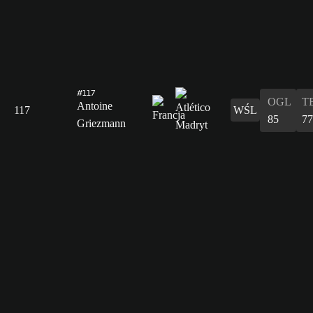
#117
OGL
T
Antoine
117
WŚL
85
77
Griezmann