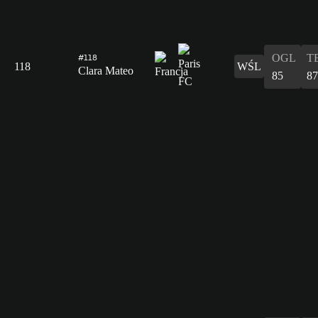
OGL
T
#118
118
WŚL
Clara Mateo
85
87