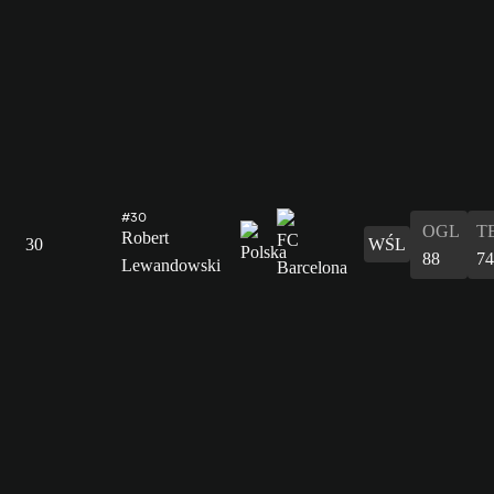
#30
OGL
T
Robert
30
WŚL
88
74
Lewandowski