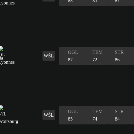
88
85
87
OGL
TEM
STR
WŚL
87
72
86
OGL
TEM
STR
WŚL
85
74
84