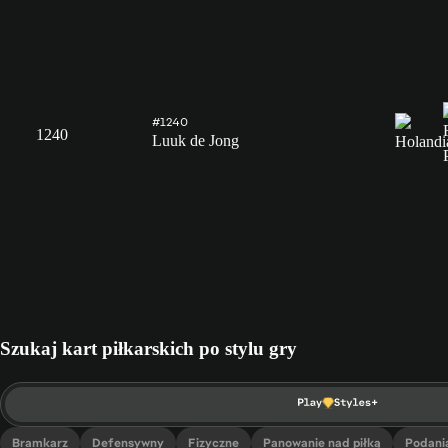
#1240
1240
Luuk de Jong
Szukaj kart piłkarskich po stylu gry
Bramkarz
Defensywny
Fizyczne
Panowanie nad piłką
Podani