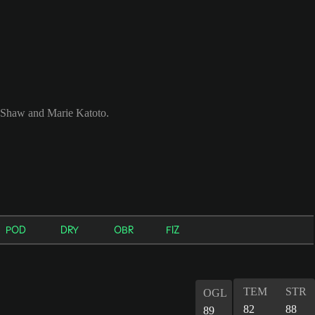
 Shaw and Marie Katoto.
POD
DRY
OBR
FIZ
TEM
STR
OGL
82
88
89