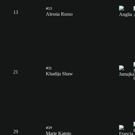
#13
13
Alessia Russo
#21
21
Khadija Shaw
#29
29
Marie Katoto