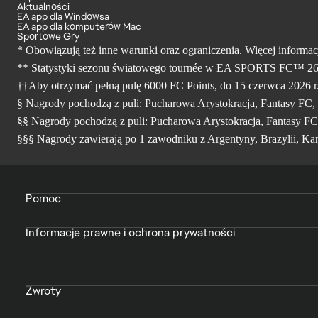
Aktualności
EA app dla Windowsa
EA app dla komputerów Mac
Sportowe Gry
* Obowiązują też inne warunki oraz ograniczenia. Więcej
informacj
** Statystyki sezonu światowego tournée w EA SPORTS FC™ 26 Foo
††Aby otrzymać pełną pulę 6000 FC Points, do 15 czerwca 2026 r. 
§ Nagrody pochodzą z puli: Pucharowa Arystokracja, Fantasy F
§§ Nagrody pochodzą z puli: Pucharowa Arystokracja, Fantasy FC
§§§ Nagrody zawierają po 1 zawodniku z Argentyny, Brazylii, Kana
Pomoc
Informacje prawne i ochrona prywatności
Zwroty