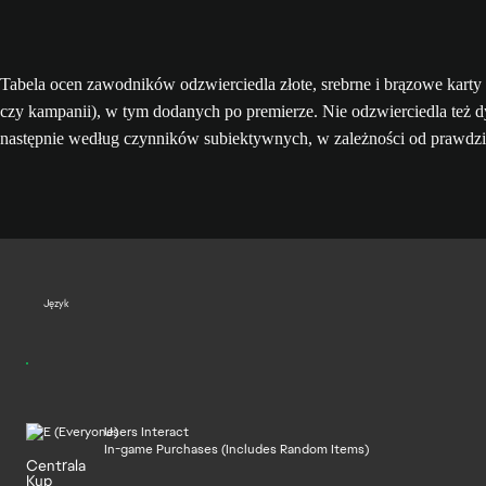
Tabela ocen zawodników odzwierciedla złote, srebrne i brązowe kart
czy kampanii), w tym dodanych po premierze. Nie odzwierciedla też 
następnie według czynników subiektywnych, w zależności od prawdz
Język
Users Interact
In-game Purchases (Includes Random Items)
Centrala
Kup