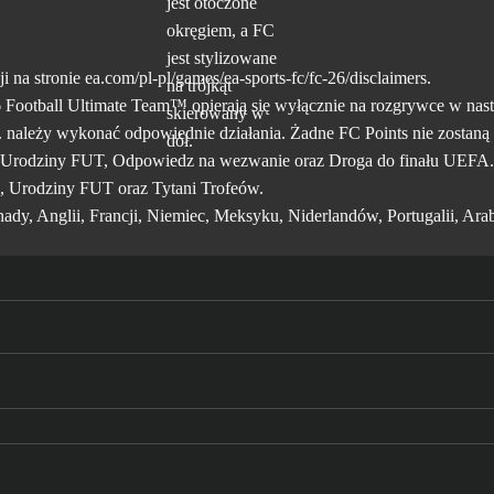
i na stronie ea.com/pl-pl/games/ea-sports-fc/fc-
26/disclaimers.
tball Ultimate Team™ opierają się wyłącznie na rozgrywce w następuj
należy wykonać odpowiednie działania. Żadne FC Points nie zostaną pr
C, Urodziny FUT, Odpowiedz na wezwanie oraz Droga do finału UEFA.
, Urodziny FUT oraz Tytani Trofeów.
dy, Anglii, Francji, Niemiec, Meksyku, Niderlandów, Portugalii, Arab