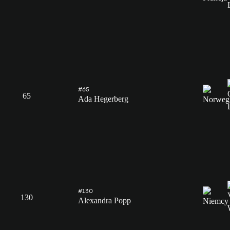
#65
65
Ada Hegerberg
#130
130
Alexandra Popp