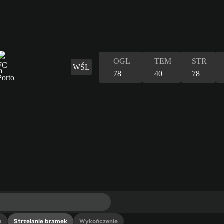
OGL
TEM
STR
WŚL
78
40
78
a
Strzelanie bramek
Wykończenie