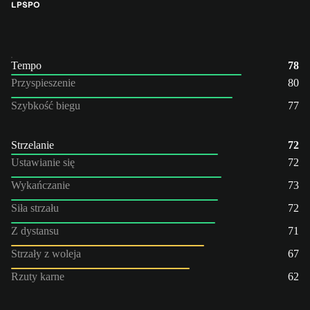
LP
ŚPO
Tempo
78
Przyspieszenie
80
Szybkość biegu
77
Strzelanie
72
Ustawianie się
72
Wykańczanie
73
Siła strzału
72
Z dystansu
71
Strzały z woleja
67
Rzuty karne
62