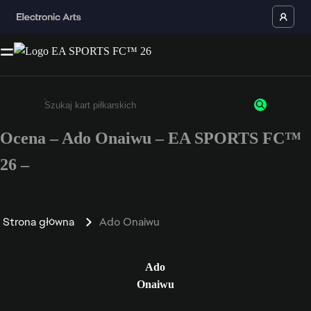
Ocena – Ado Onaiwu – EA SPORTS FC™
Wpisz co najmniej 3 znaki lub cyfry.
26 –
Strona główna
Ado Onaiwu
Ado
Onaiwu