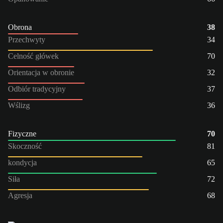
Obrona
38
Przechwyty
34
Celność główek
70
Orientacja w obronie
32
Odbiór tradycyjny
37
Wślizg
36
Fizyczne
70
Skoczność
81
kondycja
65
Siła
72
Agresja
68