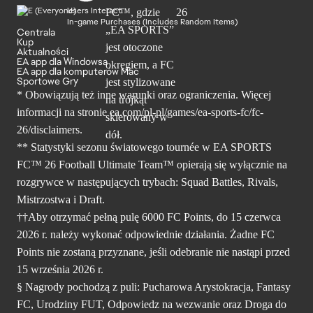
Users Interact
In-game Purchases (Includes Random Items)
Centrala
Kup
Aktualności
EA app dla Windowsa
EA app dla komputerów Mac
Sportowe Gry
* Obowiązują też inne warunki oraz ograniczenia. Więcej
informacji na stronie ea.com/pl-pl/games/ea-sports-fc/fc-
26/disclaimers.
** Statystyki sezonu światowego tournée w EA SPORTS
FC™ 26 Football Ultimate Team™ opierają się wyłącznie na
rozgrywce w następujących trybach: Squad Battles, Rivals,
Mistrzostwa i Draft.
††Aby otrzymać pełną pulę 6000 FC Points, do 15 czerwca
2026 r. należy wykonać odpowiednie działania. Żadne FC
Points nie zostaną przyznane, jeśli odebranie nie nastąpi przed
15 września 2026 r.
§ Nagrody pochodzą z puli: Pucharowa Arystokracja, Fantasy
FC, Urodziny FUT, Odpowiedz na wezwanie oraz Droga do