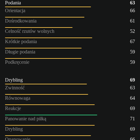
Podania
63
Orientacja
66
Dośrodkowania
61
Celność rzutów wolnych
52
Krótkie podania
67
Długie podania
59
Podkręcenie
59
Drybling
69
Zwinność
63
Równowaga
64
Reakcje
69
Panowanie nad piłką
71
Drybling
69
Opanowanie
66