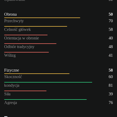
Obrona
50
Przechwyty
70
Celność główek
58
Orientacja w obronie
40
Odbiór tradycyjny
48
Wślizg
41
Fizyczne
58
Skoczność
60
kondycja
81
Siła
39
Agresja
76