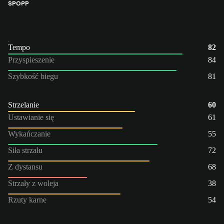
ŚPO
PP
Tempo
82
Przyspieszenie
84
Szybkość biegu
81
Strzelanie
60
Ustawianie się
61
Wykańczanie
55
Siła strzału
72
Z dystansu
68
Strzały z woleja
38
Rzuty karne
54