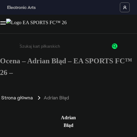
Ocena – Adrian Błąd – EA SPORTS FC™
Wpisz co najmniej 3 znaki lub cyfry.
26 –
Strona główna
Adrian Błąd
Adrian
Błąd