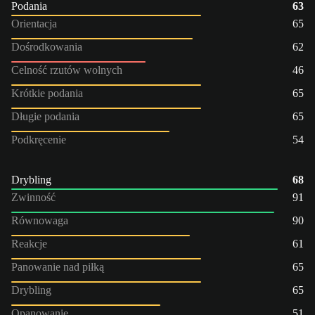
Podania
63
Orientacja
65
Dośrodkowania
62
Celność rzutów wolnych
46
Krótkie podania
65
Długie podania
65
Podkręcenie
54
Drybling
68
Zwinność
91
Równowaga
90
Reakcje
61
Panowanie nad piłką
65
Drybling
65
Opanowanie
51