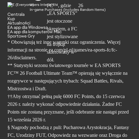
Users Interact
In-game Purchases (Includes Random Items)
Centrala
Kup
Aktualności
EA app dla Windowsa
EA app dla komputerów Mac
Sportowe Gry
* Obowiązują też inne warunki oraz ograniczenia. Więcej
informacji na stronie ea.com/pl-pl/games/ea-sports-fc/fc-
26/disclaimers.
** Statystyki sezonu światowego tournée w EA SPORTS
FC™ 26 Football Ultimate Team™ opierają się wyłącznie na
rozgrywce w następujących trybach: Squad Battles, Rivals,
Mistrzostwa i Draft.
††Aby otrzymać pełną pulę 6000 FC Points, do 15 czerwca
2026 r. należy wykonać odpowiednie działania. Żadne FC
Points nie zostaną przyznane, jeśli odebranie nie nastąpi przed
15 września 2026 r.
§ Nagrody pochodzą z puli: Pucharowa Arystokracja, Fantasy
FC, Urodziny FUT, Odpowiedz na wezwanie oraz Droga do