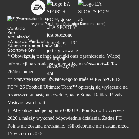
Users Interact
In-game Purchases (Includes Random Items)
Centrala
Kup
Aktualności
EA app dla Windowsa
EA app dla komputerów Mac
Sportowe Gry
* Obowiązują też inne warunki oraz ograniczenia. Więcej
informacji na stronie ea.com/pl-pl/games/ea-sports-fc/fc-
26/disclaimers.
** Statystyki sezonu światowego tournée w EA SPORTS
FC™ 26 Football Ultimate Team™ opierają się wyłącznie na
rozgrywce w następujących trybach: Squad Battles, Rivals,
Mistrzostwa i Draft.
††Aby otrzymać pełną pulę 6000 FC Points, do 15 czerwca
2026 r. należy wykonać odpowiednie działania. Żadne FC
Points nie zostaną przyznane, jeśli odebranie nie nastąpi przed
15 września 2026 r.