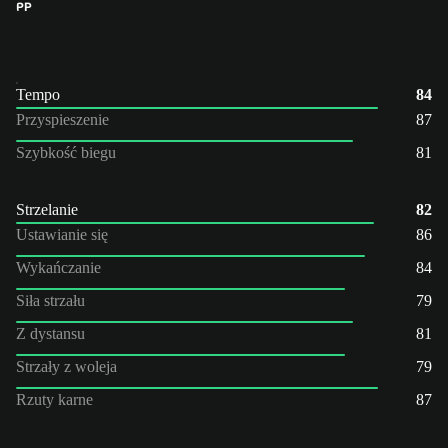
PP
Tempo
84
Przyspieszenie
87
Szybkość biegu
81
Strzelanie
82
Ustawianie się
86
Wykańczanie
84
Siła strzału
79
Z dystansu
81
Strzały z woleja
79
Rzuty karne
87