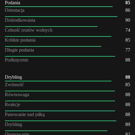
Podania
85
Orientacja
86
Dośrodkowania
90
Celność rzutów wolnych
74
Krótkie podania
85
Długie podania
77
Podkręcenie
88
Drybling
88
Zwinność
85
Równowaga
88
Reakcje
88
Panowanie nad piłką
88
Drybling
89
Opanowanie
82