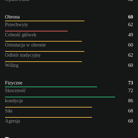
Obrona
60
Przechwyty
62
Celność główek
49
Orientacja w obronie
60
Odbiór tradycyjny
62
Wślizg
60
Fizyczne
73
Skoczność
72
kondycja
86
Siła
68
Agresja
68