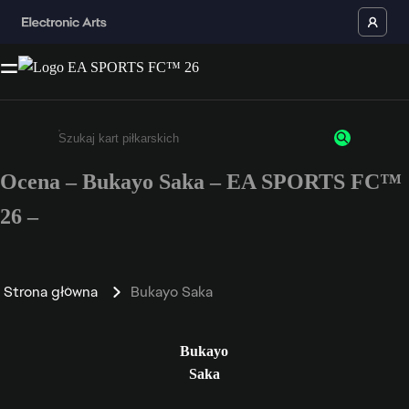
Ocena – Bukayo Saka – EA SPORTS FC™
Wpisz co najmniej 3 znaki lub cyfry.
26 –
Strona główna
Bukayo Saka
Bukayo
Saka