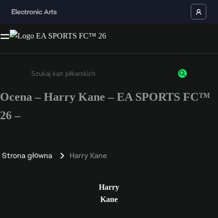
Ocena – Harry Kane – EA SPORTS FC™
Wpisz co najmniej 3 znaki lub cyfry.
26 –
Strona główna
Harry Kane
Harry
Kane