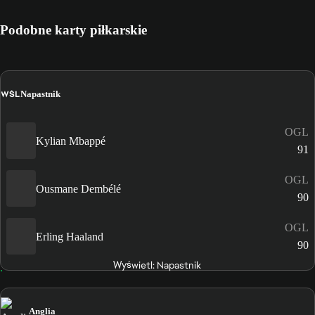
Podobne karty piłkarskie
WŚL
Napastnik
OGL
Kylian Mbappé
91
OGL
Ousmane Dembélé
90
OGL
Erling Haaland
90
Wyświetl: Napastnik
Anglia