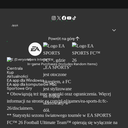
Język
Powrót na górę
Users Interact
In-game Purchases (Includes Random Items)
Centrala
Kup
Aktualności
EA app dla Windowsa
EA app dla komputerów Mac
Sportowe Gry
* Obowiązują też inne warunki oraz ograniczenia. Więcej
informacji na stronie ea.com/pl-pl/games/ea-sports-fc/fc-
26/disclaimers.
** Statystyki sezonu światowego tournée w EA SPORTS
FC™ 26 Football Ultimate Team™ opierają się wyłącznie na