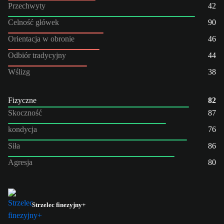
Przechwyty
42
Celność główek
90
Orientacja w obronie
46
Odbiór tradycyjny
44
Wślizg
38
Fizyczne
82
Skoczność
87
kondycja
76
Siła
86
Agresja
80
Strzelec finezyjny+