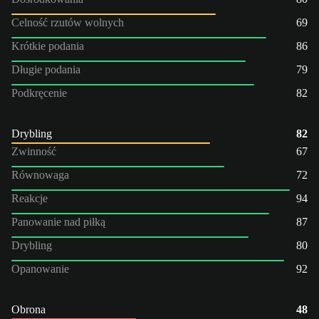
Celność rzutów wolnych
69
Krótkie podania
86
Długie podania
79
Podkręcenie
82
Drybling
82
Zwinność
67
Równowaga
72
Reakcje
94
Panowanie nad piłką
87
Drybling
80
Opanowanie
92
Obrona
48