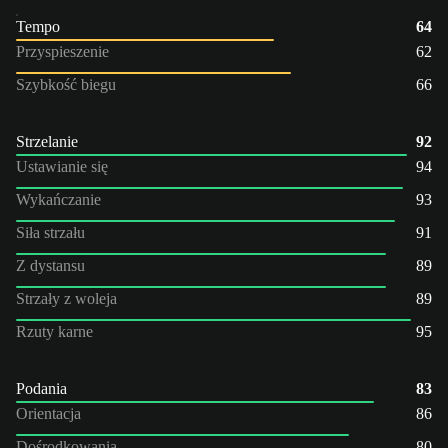
Tempo
64
Przyspieszenie
62
Szybkość biegu
66
Strzelanie
92
Ustawianie się
94
Wykańczanie
93
Siła strzału
91
Z dystansu
89
Strzały z woleja
89
Rzuty karne
95
Podania
83
Orientacja
86
Dośrodkowania
80