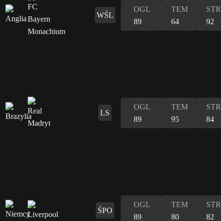
OGL
TEM
STR
WŚL
89
64
92
OGL
TEM
STR
LS
89
95
84
OGL
TEM
STR
ŚPO
89
80
82