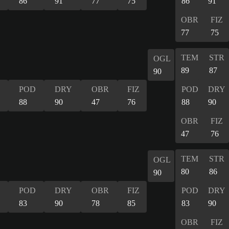
86
91
77
75
86
91
OBR
FIZ
77
75
TEM
STR
OGL
89
87
90
POD
DRY
OBR
FIZ
POD
DRY
88
90
47
76
88
90
OBR
FIZ
47
76
TEM
STR
OGL
80
86
90
POD
DRY
OBR
FIZ
POD
DRY
83
90
78
85
83
90
OBR
FIZ