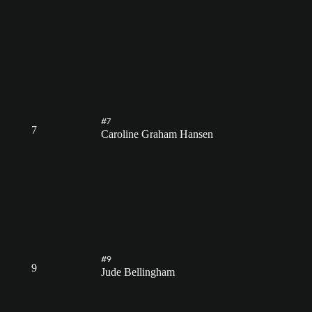
#7
7
Caroline Graham Hansen
#9
9
Jude Bellingham