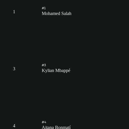
#1
1
Mohamed Salah
#3
3
Kylian Mbappé
#4
4
Aitana Bonmatí