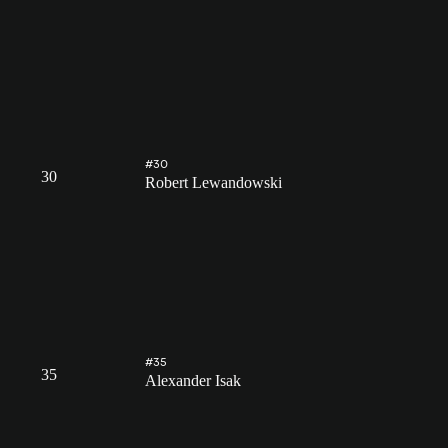
#30
30
Robert Lewandowski
#35
35
Alexander Isak