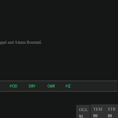
appé and Aitana Bonmatí.
POD
DRY
OBR
FIZ
TEM
STR
OGL
89
88
91