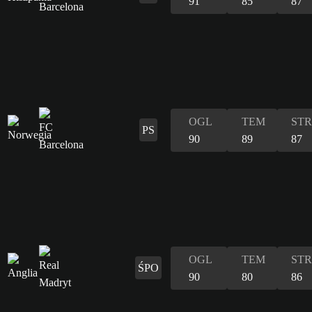
91
85
87
OGL
TEM
STR
PS
90
89
87
OGL
TEM
STR
ŚPO
90
80
86