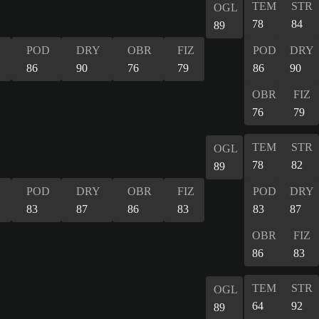
TEM
STR
OGL
78
84
89
POD
DRY
OBR
FIZ
POD
DRY
86
90
76
79
86
90
OBR
FIZ
76
79
TEM
STR
OGL
78
82
89
POD
DRY
OBR
FIZ
POD
DRY
83
87
86
83
83
87
OBR
FIZ
86
83
TEM
STR
OGL
64
92
89