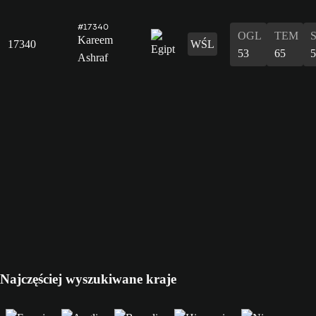
#17340
OGL
TEM
Kareem
17340
WŚL
53
65
5
Ashraf
Najczęściej wyszukiwane kraje