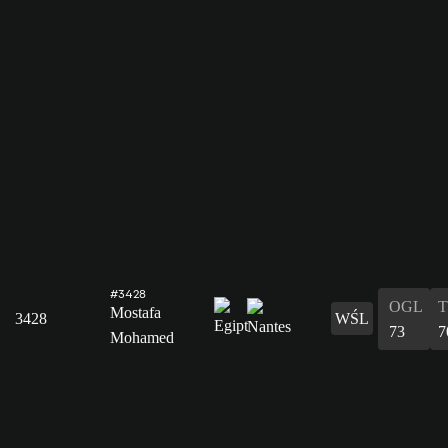
#3428
OGL
Mostafa
3428
WŚL
73
7
Mohamed