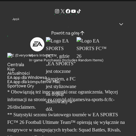
Język
Powrót na górę
Users Interact
In-game Purchases (Includes Random Items)
Centrala
Kup
Aktualności
EA app dla Windowsa
EA app dla komputerów Mac
Sportowe Gry
* Obowiązują też inne warunki oraz ograniczenia. Więcej
informacji na stronie ea.com/pl-pl/games/ea-sports-fc/fc-
26/disclaimers.
** Statystyki sezonu światowego tournée w EA SPORTS
FC™ 26 Football Ultimate Team™ opierają się wyłącznie na
rozgrywce w następujących trybach: Squad Battles, Rivals,