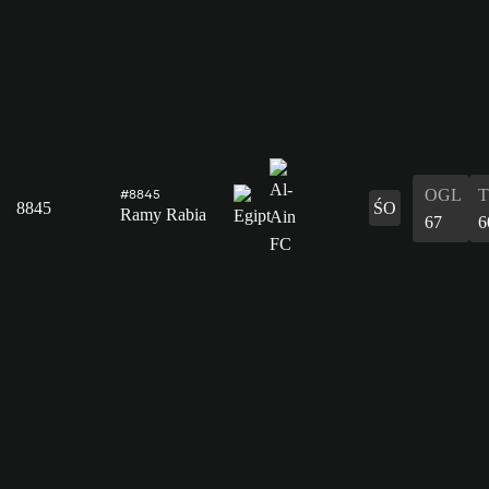
OGL
#8845
8845
ŚO
Ramy Rabia
67
6