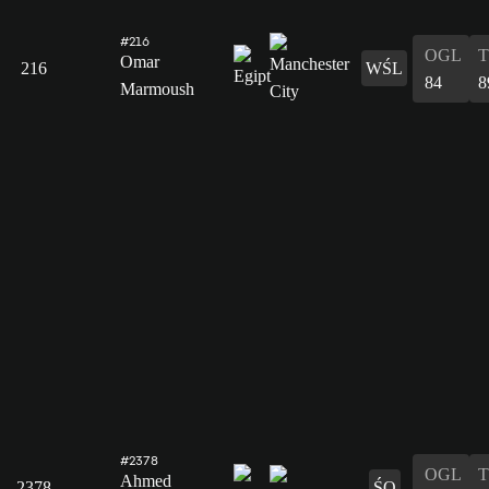
#216
OGL
Omar
216
WŚL
84
8
Marmoush
#2378
OGL
Ahmed
2378
ŚO