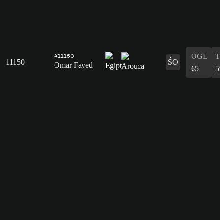
OGL
#11150
11150
ŚO
Omar Fayed
65
5