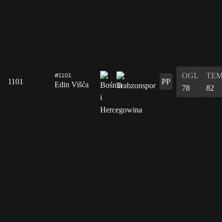
OGL
TE
#1101
1101
PP
Edin Višća
78
82