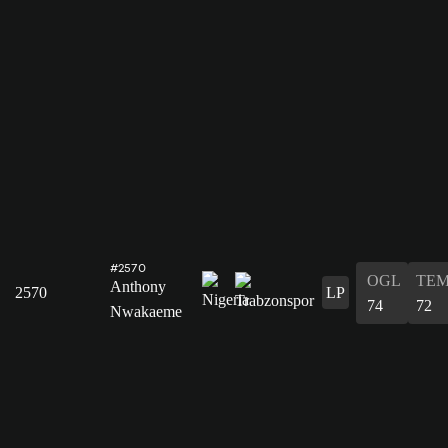
#2570
OGL
TE
Anthony
2570
LP
74
72
Nwakaeme