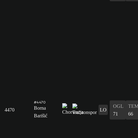
#4470
OGL
TE
Borna
4470
LO
71
66
Barišić