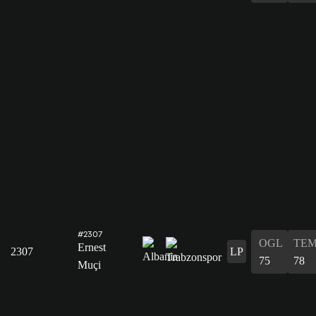
#2307
OGL
TE
Ernest
2307
LP
75
78
Muçi