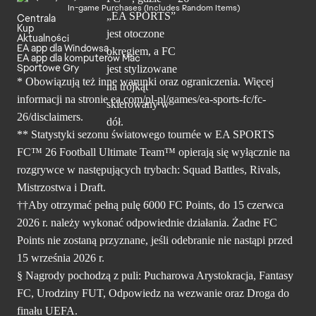
In-game Purchases (Includes Random Items)
Centrala
Kup
Aktualności
EA app dla Windowsa
EA app dla komputerów Mac
Sportowe Gry
* Obowiązują też inne warunki oraz ograniczenia. Więcej
informacji na stronie ea.com/pl-pl/games/ea-sports-fc/fc-
26/disclaimers.
** Statystyki sezonu światowego tournée w EA SPORTS
FC™ 26 Football Ultimate Team™ opierają się wyłącznie na
rozgrywce w następujących trybach: Squad Battles, Rivals,
Mistrzostwa i Draft.
††Aby otrzymać pełną pulę 6000 FC Points, do 15 czerwca
2026 r. należy wykonać odpowiednie działania. Żadne FC
Points nie zostaną przyznane, jeśli odebranie nie nastąpi przed
15 września 2026 r.
§ Nagrody pochodzą z puli: Pucharowa Arystokracja, Fantasy
FC, Urodziny FUT, Odpowiedz na wezwanie oraz Droga do
finału UEFA.