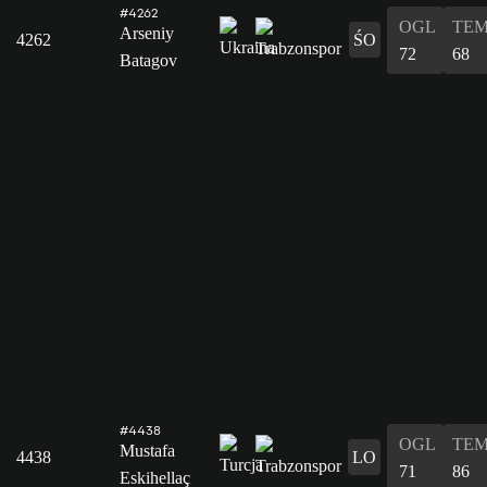
#4262
OGL
TE
Arseniy
4262
ŚO
72
68
Batagov
#4438
OGL
TE
Mustafa
4438
LO
71
86
Eskihellaç