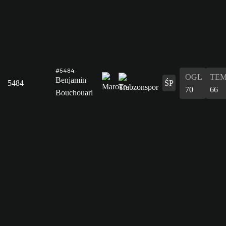
#5484
OGL
TE
Benjamin
5484
ŚP
70
66
Bouchouari