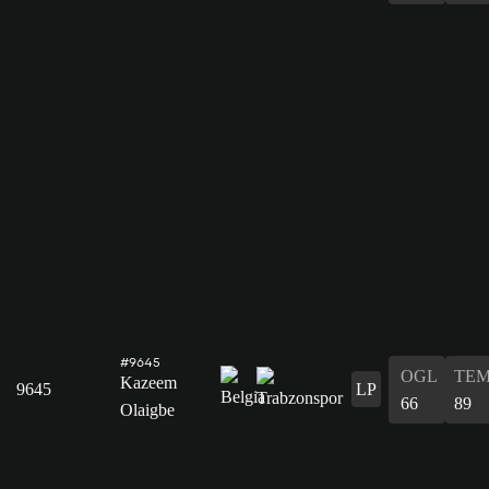
#9645
OGL
TE
Kazeem
9645
LP
66
89
Olaigbe