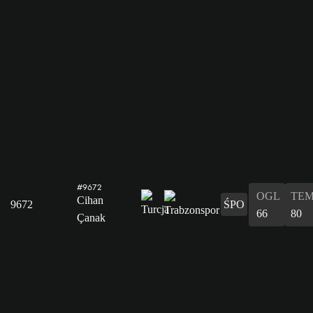
#9672
OGL
TE
Cihan
9672
ŚPO
66
80
Çanak