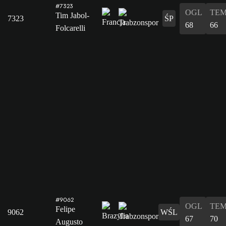
#7323
OGL
TE
Tim Jabol-
7323
ŚP
68
66
Folcarelli
#9062
OGL
TE
Felipe
9062
WŚL
67
70
Augusto