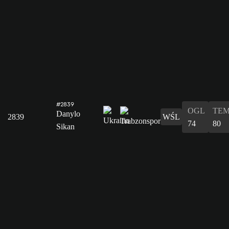
#2839
OGL
TE
Danylo
2839
WŚL
74
80
Sikan