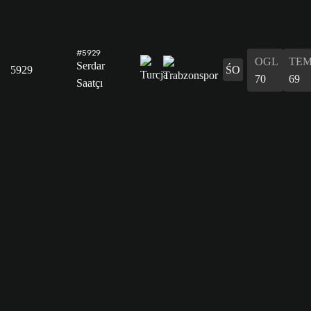
#5929
OGL
TE
Serdar
5929
ŚO
70
69
Saatçı