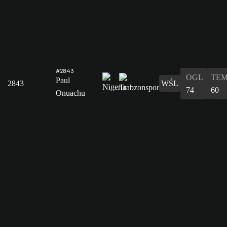
#2843
OGL
TE
Paul
2843
WŚL
74
60
Onuachu