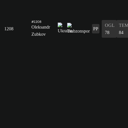
#1208
OGL
TE
Oleksandr
1208
PP
78
84
Zubkov