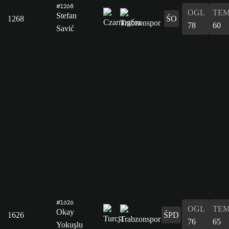
#1268
OGL
TE
Stefan
1268
ŚO
78
60
Savić
#1626
OGL
TE
Okay
1626
ŚPD
76
65
Yokuşlu