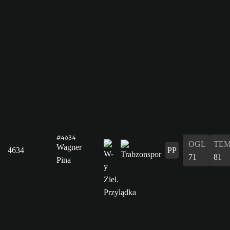
#4634
OGL
TE
Wagner
4634
PP
71
81
Pina