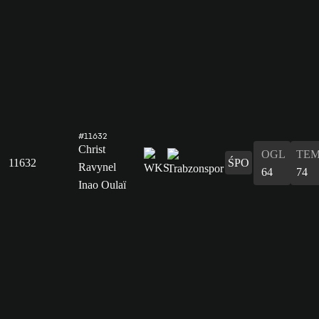
#11632
Christ
OGL
TE
11632
ŚPO
Ravynel
64
74
Inao Oulaï