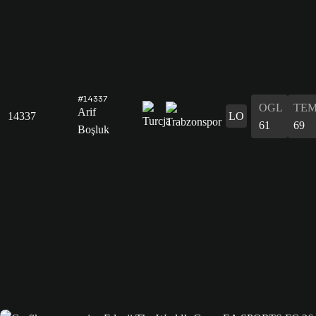
#14337
OGL
TE
Arif
14337
LO
61
69
Boşluk