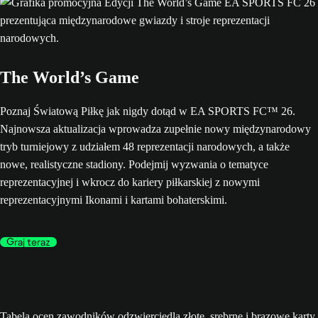
The World’s Game
Poznaj Światową Piłkę jak nigdy dotąd w EA SPORTS FC™ 26.
Najnowsza aktualizacja wprowadza zupełnie nowy międzynarodowy
tryb turniejowy z udziałem 48 reprezentacji narodowych, a także
nowe, realistyczne stadiony. Podejmij wyzwania o tematyce
reprezentacyjnej i wkrocz do kariery piłkarskiej z nowymi
reprezentacyjnymi Ikonami i kartami bohaterskimi.
Graj teraz
Tabela ocen zawodników odzwierciedla złote, srebrne i brązowe karty