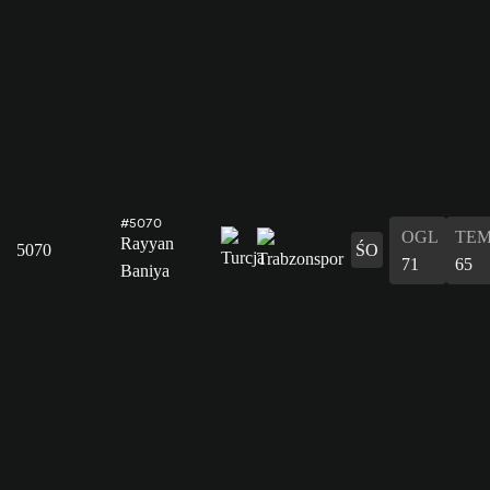
#5070
OGL
TE
Rayyan
5070
ŚO
71
65
Baniya