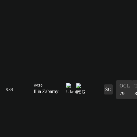
OGL
#939
939
ŚO
Illia Zabarnyi
79
8