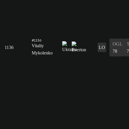
#1136
OGL
Vitaliy
1136
LO
78
7
Mykolenko