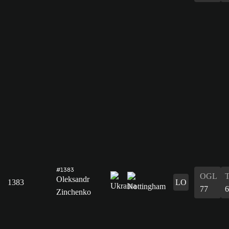
#1383
OGL
Oleksandr
1383
LO
77
6
Zinchenko