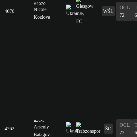
#4070
OGL
Nicole
4070
WŚL
72
6
Kozlova
#4262
OGL
Arseniy
4262
ŚO
72
6
Batagov