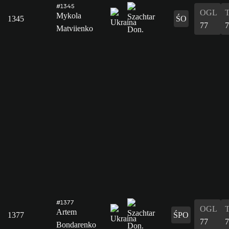
#1345
OGL
Mykola
1345
ŚO
77
7
Matviienko
#1377
OGL
Artem
1377
ŚPO
77
7
Bondarenko