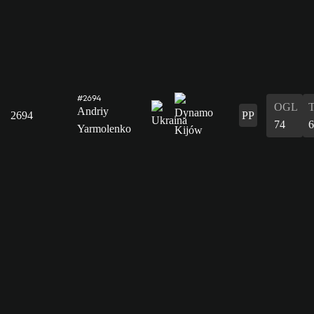
#2694
OGL
Andriy
2694
PP
74
6
Yarmolenko