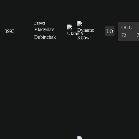
#3993
OGL
Vladyslav
3993
LO
72
7
Dubinchak