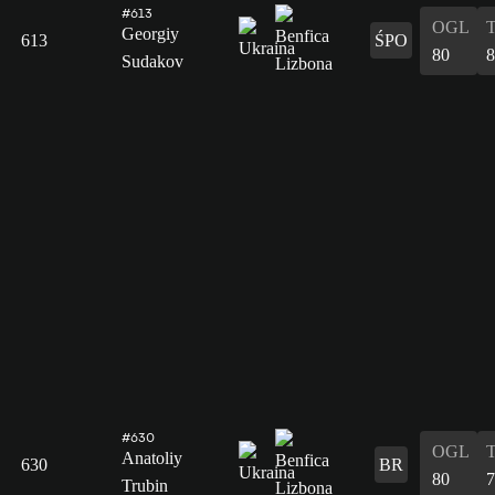
#613
OGL
Georgiy
613
ŚPO
80
8
Sudakov
#630
OGL
Anatoliy
630
BR
80
7
Trubin