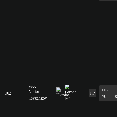
#902
OGL
Viktor
902
PP
79
8
Tsygankov