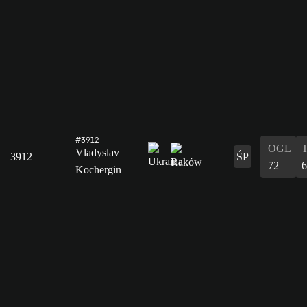
#3912
OGL
Vladyslav
3912
ŚP
72
6
Kochergin