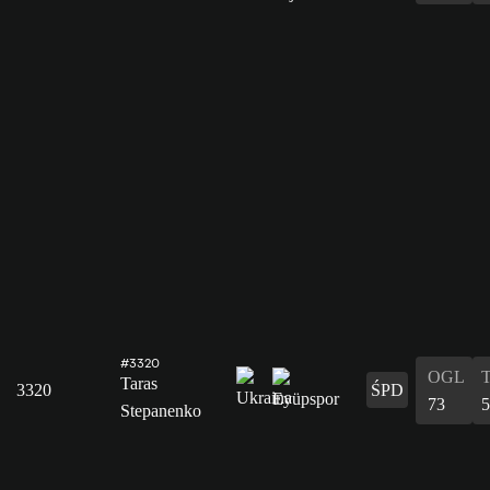
#3320
OGL
Taras
3320
ŚPD
73
5
Stepanenko