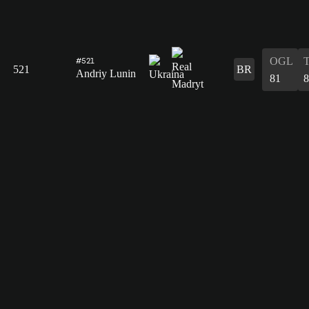
OGL
#521
521
BR
Andriy Lunin
81
8