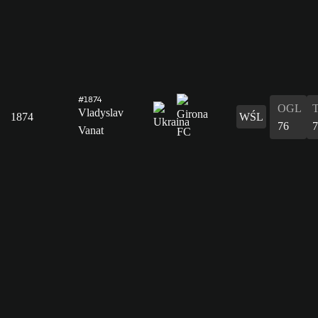
#1874
OGL
Vladyslav
1874
WŚL
76
7
Vanat