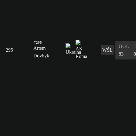
#295
OGL
Artem
295
WŚL
83
8
Dovbyk