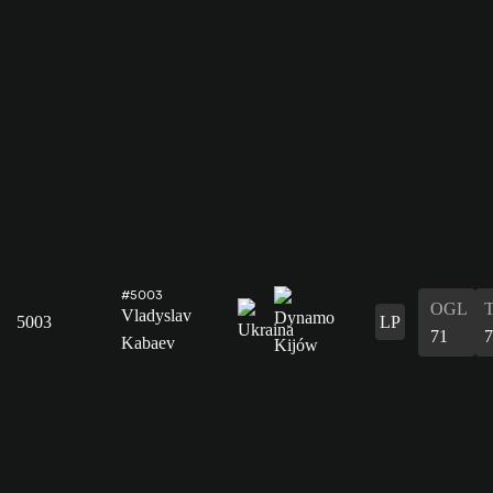
#5003
OGL
Vladyslav
5003
LP
71
7
Kabaev