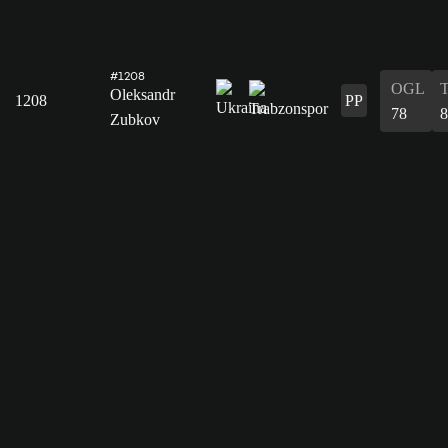
#1208
OGL
Oleksandr
1208
PP
78
8
Zubkov