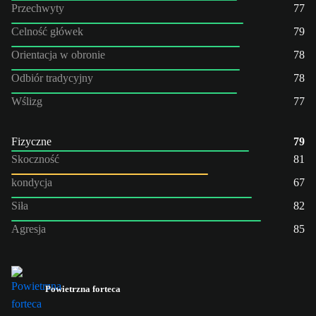
Przechwyty
77
Celność główek
79
Orientacja w obronie
78
Odbiór tradycyjny
78
Wślizg
77
Fizyczne
79
Skoczność
81
kondycja
67
Siła
82
Agresja
85
Powietrzna forteca