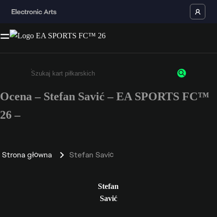
Ocena – Stefan Savić – EA SPORTS FC™
Wpisz co najmniej 3 znaki lub cyfry.
26 –
Strona główna
Stefan Savić
Stefan
Savić