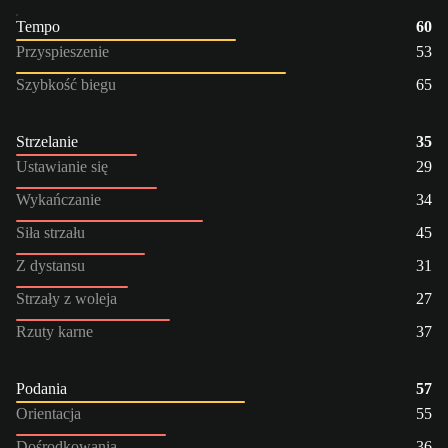
Tempo
60
Przyspieszenie
53
Szybkość biegu
65
Strzelanie
35
Ustawianie się
29
Wykańczanie
34
Siła strzału
45
Z dystansu
31
Strzały z woleja
27
Rzuty karne
37
Podania
57
Orientacja
55
Dośrodkowania
36