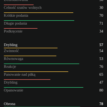
Celność rzutów wolnych
30
Krótkie podania
70
Długie podania
71
Podkręcenie
34
Drybling
57
Zwinność
54
Równowaga
53
Reakcje
76
Panowanie nad piłką
65
Drybling
47
Opanowanie
80
Obrona
78