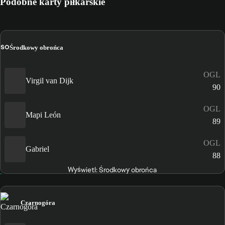
Podobne karty piłkarskie
ŚO
Środkowy obrońca
OGL
Virgil van Dijk
90
OGL
Mapi León
89
OGL
Gabriel
88
Wyświetl: Środkowy obrońca
Czarnogóra