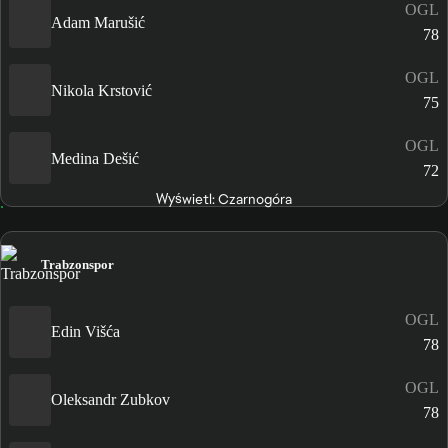
OGL
Adam Marušić
78
OGL
Nikola Krstović
75
OGL
Medina Dešić
72
Wyświetl: Czarnogóra
Trabzonspor
OGL
Edin Višća
78
OGL
Oleksandr Zubkov
78