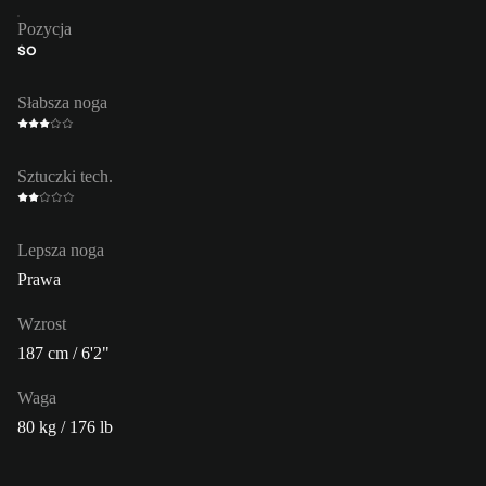
Pozycja
ŚO
Słabsza noga
Sztuczki tech.
Lepsza noga
Prawa
Wzrost
187 cm / 6'2"
Waga
80 kg / 176 lb