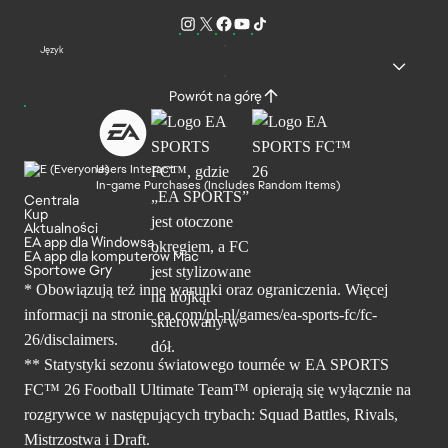
Język
Powrót na górę
Users Interact
In-game Purchases (Includes Random Items)
Centrala
Kup
Aktualności
EA app dla Windowsa
EA app dla komputerów Mac
Sportowe Gry
* Obowiązują też inne warunki oraz ograniczenia. Więcej
informacji na stronie ea.com/pl-pl/games/ea-sports-fc/fc-
26/disclaimers.
** Statystyki sezonu światowego tournée w EA SPORTS
FC™ 26 Football Ultimate Team™ opierają się wyłącznie na
rozgrywce w następujących trybach: Squad Battles, Rivals,
Mistrzostwa i Draft.