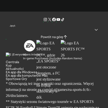
Język
Powrót na górę
Users Interact
In-game Purchases (Includes Random Items)
Centrala
Kup
Aktualności
EA app dla Windowsa
EA app dla komputerów Mac
Sportowe Gry
* Obowiązują też inne warunki oraz ograniczenia. Więcej
informacji na stronie ea.com/pl-pl/games/ea-sports-fc/fc-
26/disclaimers.
** Statystyki sezonu światowego tournée w EA SPORTS
FC™ 26 Football Ultimate Team™ opierają się wyłącznie na