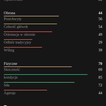
Obrona
44
Przechwyty
56
Celność główek
54
Orientacja w obronie
49
Odbiór tradycyjny
29
Wślizg
39
Fizyczne
70
Skoczność
69
kondycja
85
Siła
72
Agresja
44