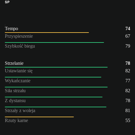
ŚP
Tempo
74
Przyspieszenie
67
Szybkość biegu
79
Strzelanie
78
Ustawianie się
82
Wykańczanie
77
Siła strzału
82
Z dystansu
78
Strzały z woleja
81
Rzuty karne
55