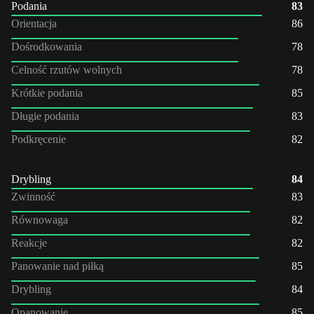
Podania
83
Orientacja
86
Dośrodkowania
78
Celność rzutów wolnych
78
Krótkie podania
85
Długie podania
83
Podkręcenie
82
Drybling
84
Zwinność
83
Równowaga
82
Reakcje
82
Panowanie nad piłką
85
Drybling
84
Opanowanie
85