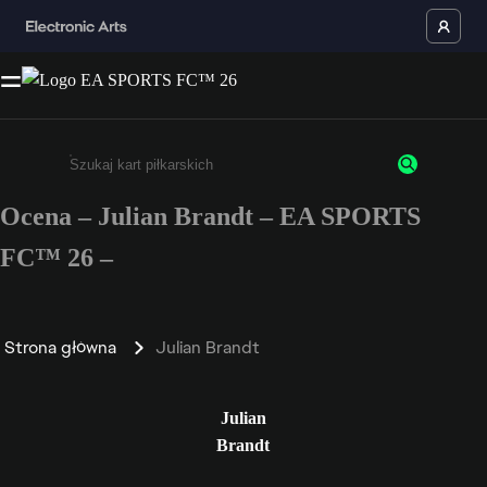
Ocena – Julian Brandt – EA SPORTS
Wpisz co najmniej 3 znaki lub cyfry.
FC™ 26 –
Strona główna
Julian Brandt
Julian
Brandt