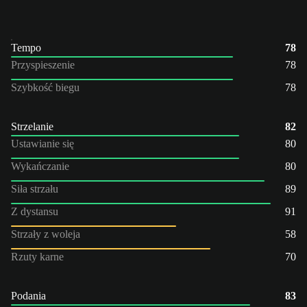
Tempo
78
Przyspieszenie
78
Szybkość biegu
78
Strzelanie
82
Ustawianie się
80
Wykańczanie
80
Siła strzału
89
Z dystansu
91
Strzały z woleja
58
Rzuty karne
70
Podania
83