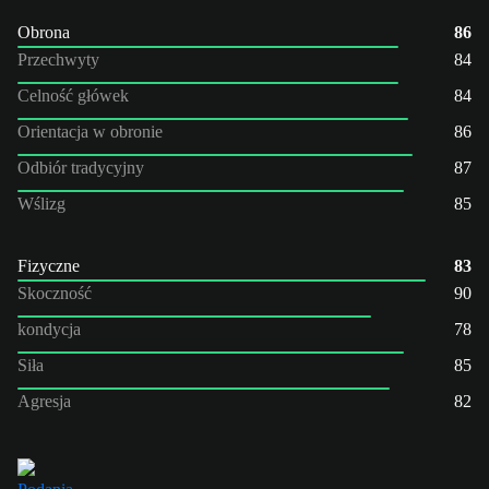
Obrona
86
Przechwyty
84
Celność główek
84
Orientacja w obronie
86
Odbiór tradycyjny
87
Wślizg
85
Fizyczne
83
Skoczność
90
kondycja
78
Siła
85
Agresja
82