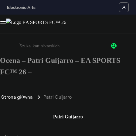
Ocena – Patri Guijarro – EA SPORTS
Wpisz co najmniej 3 znaki lub cyfry.
FC™ 26 –
Strona główna
Patri Guijarro
Patri Guijarro