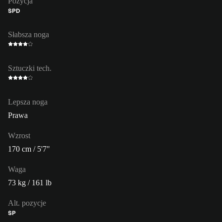
Pozycja
ŚPD
Słabsza noga
Sztuczki tech.
Lepsza noga
Prawa
Wzrost
170 cm / 5'7"
Waga
73 kg / 161 lb
Alt. pozycje
ŚP