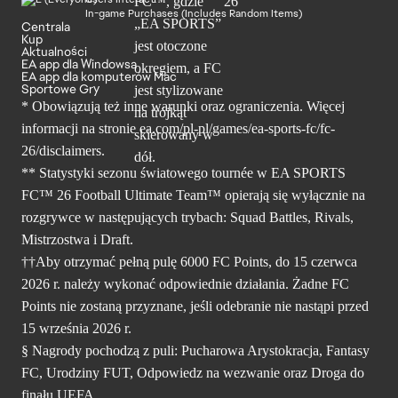
In-game Purchases (Includes Random Items)
Centrala
Kup
Aktualności
EA app dla Windowsa
EA app dla komputerów Mac
Sportowe Gry
* Obowiązują też inne warunki oraz ograniczenia. Więcej
informacji na stronie ea.com/pl-pl/games/ea-sports-fc/fc-
26/disclaimers.
** Statystyki sezonu światowego tournée w EA SPORTS
FC™ 26 Football Ultimate Team™ opierają się wyłącznie na
rozgrywce w następujących trybach: Squad Battles, Rivals,
Mistrzostwa i Draft.
††Aby otrzymać pełną pulę 6000 FC Points, do 15 czerwca
2026 r. należy wykonać odpowiednie działania. Żadne FC
Points nie zostaną przyznane, jeśli odebranie nie nastąpi przed
15 września 2026 r.
§ Nagrody pochodzą z puli: Pucharowa Arystokracja, Fantasy
FC, Urodziny FUT, Odpowiedz na wezwanie oraz Droga do
finału UEFA.