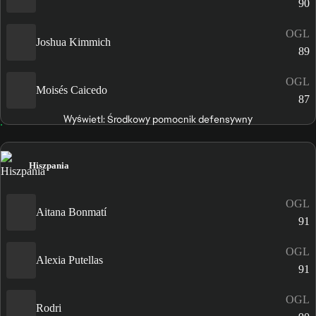
90
OGL
Joshua Kimmich
89
OGL
Moisés Caicedo
87
Wyświetl: Środkowy pomocnik defensywny
Hiszpania
OGL
Aitana Bonmatí
91
OGL
Alexia Putellas
91
OGL
Rodri