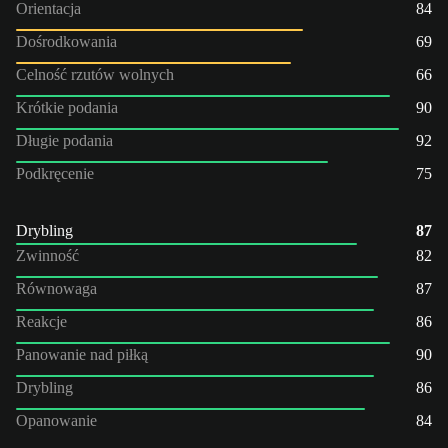
Orientacja
84
Dośrodkowania
69
Celność rzutów wolnych
66
Krótkie podania
90
Długie podania
92
Podkręcenie
75
Drybling
87
Zwinność
82
Równowaga
87
Reakcje
86
Panowanie nad piłką
90
Drybling
86
Opanowanie
84