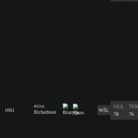
OGL
TE
#1061
1061
WŚL
Richarlison
78
76