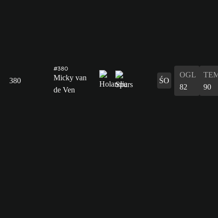
#380
OGL
TE
Micky van
380
ŚO
82
90
de Ven