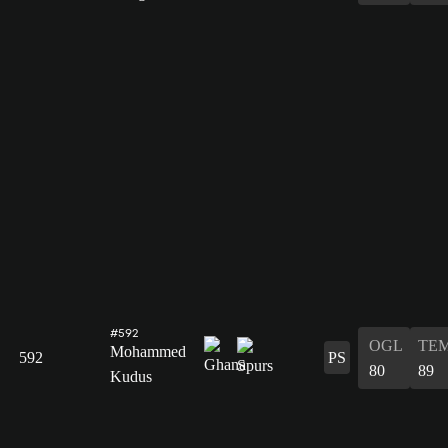
#592
OGL
TE
Mohammed
592
PS
80
89
Kudus