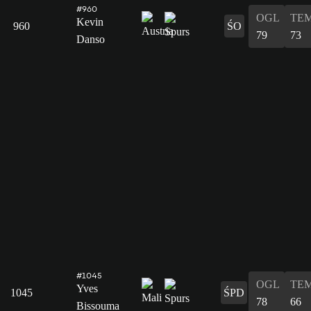
#960
OGL
TE
Kevin
960
ŚO
79
73
Danso
#1045
OGL
TE
Yves
1045
ŚPD
78
66
Bissouma