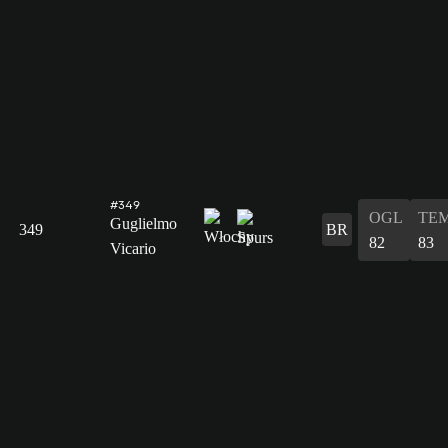
#349
OGL
TE
Guglielmo
349
BR
82
83
Vicario