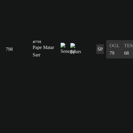
#798
OGL
TE
Pape Matar
798
ŚP
79
68
Sarr