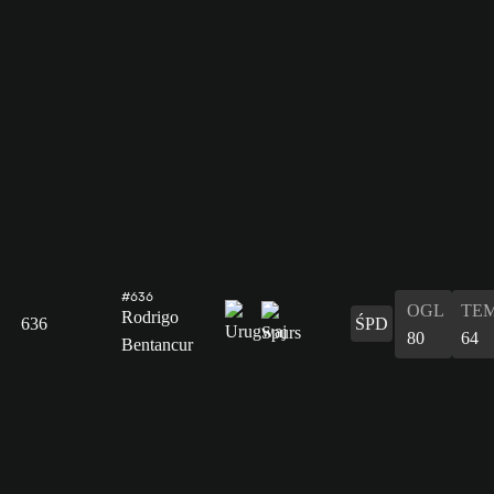
#636
OGL
TE
Rodrigo
636
ŚPD
80
64
Bentancur