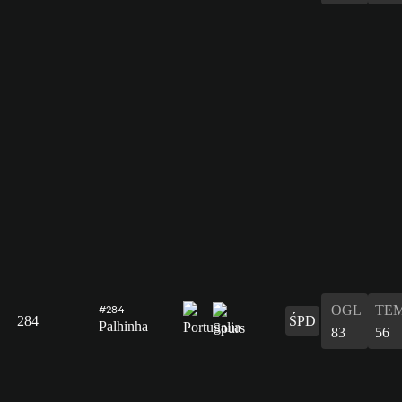
OGL
TE
#284
284
ŚPD
Palhinha
83
56