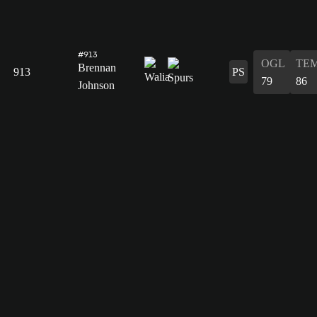
#913
OGL
TE
Brennan
913
PS
79
86
Johnson