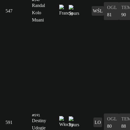
Randal
OGL
TE
547
WŚL
Kolo
81
90
Muani
#591
OGL
TE
Destiny
591
LO
80
88
Udogie