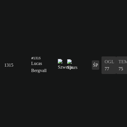
#1315
OGL
TE
Lucas
1315
ŚP
77
75
Bergvall