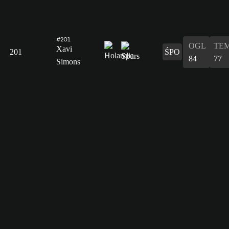
#201
OGL
TE
Xavi
201
ŚPO
84
77
Simons