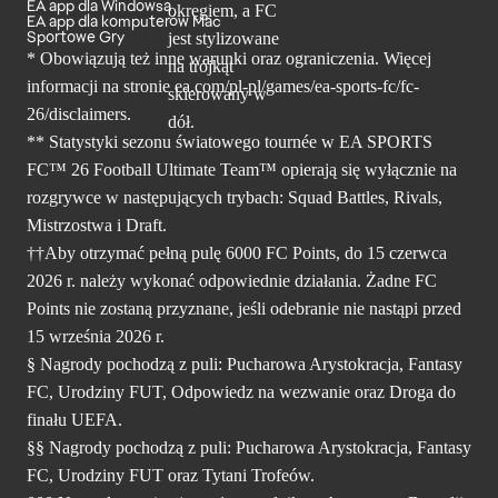
EA app dla Windowsa
EA app dla komputerów Mac
Sportowe Gry
* Obowiązują też inne warunki oraz ograniczenia. Więcej
informacji na stronie ea.com/pl-pl/games/ea-sports-fc/fc-
26/disclaimers.
** Statystyki sezonu światowego tournée w EA SPORTS
FC™ 26 Football Ultimate Team™ opierają się wyłącznie na
rozgrywce w następujących trybach: Squad Battles, Rivals,
Mistrzostwa i Draft.
††Aby otrzymać pełną pulę 6000 FC Points, do 15 czerwca
2026 r. należy wykonać odpowiednie działania. Żadne FC
Points nie zostaną przyznane, jeśli odebranie nie nastąpi przed
15 września 2026 r.
§ Nagrody pochodzą z puli: Pucharowa Arystokracja, Fantasy
FC, Urodziny FUT, Odpowiedz na wezwanie oraz Droga do
finału UEFA.
§§ Nagrody pochodzą z puli: Pucharowa Arystokracja, Fantasy
FC, Urodziny FUT oraz Tytani Trofeów.