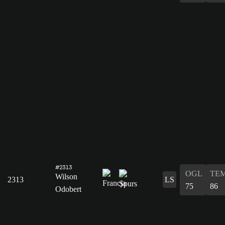
#2313
OGL
TE
Wilson
2313
LS
75
86
Odobert