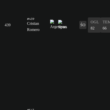
#439
OGL
TE
Cristian
439
ŚO
82
66
Romero
#547