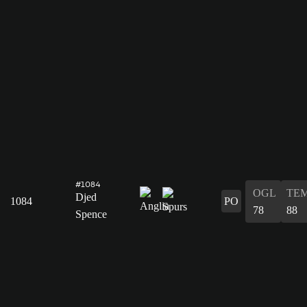
#1084
OGL
TE
Djed
1084
PO
78
88
Spence