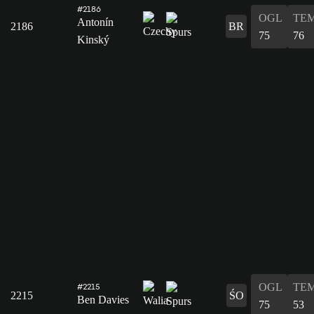
#2186
OGL
TE
Antonín
2186
BR
75
76
Kinský
OGL
TE
#2215
2215
ŚO
Ben Davies
75
53