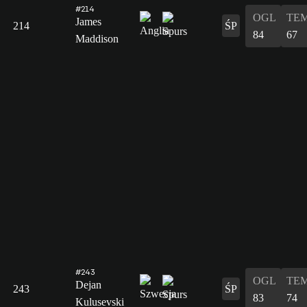
#214
OGL
TE
James
214
ŚP
84
67
Maddison
#243
OGL
TE
Dejan
243
ŚP
83
74
Kulusevski