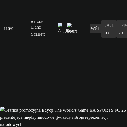
#11052
OGL
TE
Dane
11052
WŚL
65
75
Scarlett