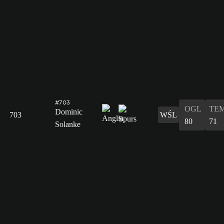
#703
OGL
TE
Dominic
703
WŚL
80
71
Solanke