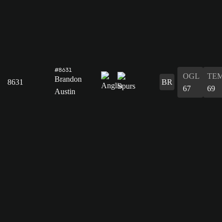
#8631
OGL
TE
Brandon
8631
BR
67
69
Austin