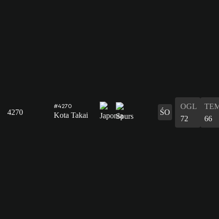
OGL
TE
#4270
4270
ŚO
Kota Takai
72
66