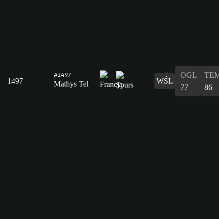
OGL
TE
#1497
1497
WŚL
Mathys Tel
77
86