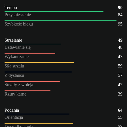
Tempo
90
Przyspieszenie
84
Szybkość biegu
95
Strzelanie
49
Ustawianie się
48
Wykańczanie
43
Siła strzału
59
Z dystansu
57
Strzały z woleja
47
Rzuty karne
39
Podania
64
Orientacja
55
Dośrodkowania
58