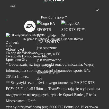
Język
Powrót na górę
Users Interact
In-game Purchases (Includes Random Items)
Centrala
Kup
Aktualności
EA app dla Windowsa
EA app dla komputerów Mac
Sportowe Gry
* Obowiązują też inne warunki oraz ograniczenia. Więcej
informacji na stronie ea.com/pl-pl/games/ea-sports-fc/fc-
26/disclaimers.
** Statystyki sezonu światowego tournée w EA SPORTS
FC™ 26 Football Ultimate Team™ opierają się wyłącznie na
rozgrywce w następujących trybach: Squad Battles, Rivals,
Mistrzostwa i Draft.
††Aby otrzymać pełną pulę 6000 FC Points, do 15 czerwca