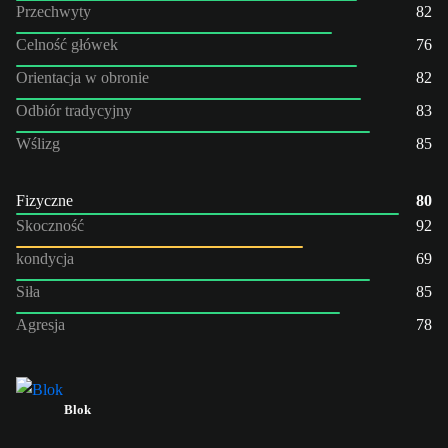
Przechwyty
82
Celność główek
76
Orientacja w obronie
82
Odbiór tradycyjny
83
Wślizg
85
Fizyczne
80
Skoczność
92
kondycja
69
Siła
85
Agresja
78
Blok