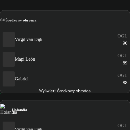
ŚO
Środkowy obrońca
OGL
Virgil van Dijk
90
OGL
Mapi León
89
OGL
Gabriel
88
Wyświetl: Środkowy obrońca
Holandia
OGL
Virgil van Dijk