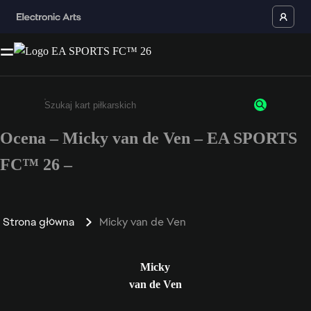
Ocena – Micky van de Ven – EA SPORTS
Wpisz co najmniej 3 znaki lub cyfry.
FC™ 26 –
Strona główna
Micky van de Ven
Micky
van de Ven