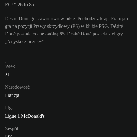
FC™ 26 to 85
Désiré Doué gra zawodowo w piłkę. Pochodzi z kraju Francja i
gra na pozycji Prawy skrzydłowy (PS) w klubie PSG. Désiré
Doué posiada ocenę ogólną 85.
Désiré Doué posiada styl gry+
„Artysta sztuczek+”
Wiek
21
Narodowość
Francja
Liga
Ligue 1 McDonald's
Zespół
PSG