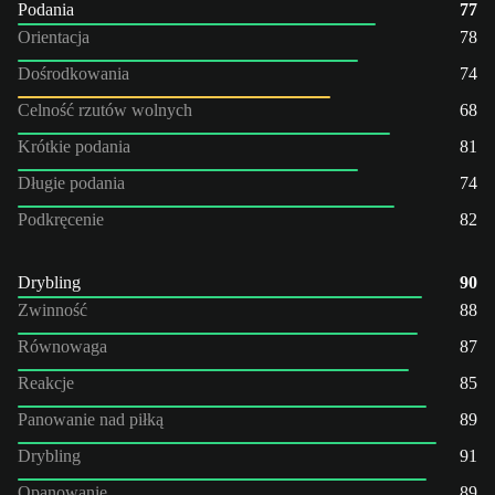
Podania
77
Orientacja
78
Dośrodkowania
74
Celność rzutów wolnych
68
Krótkie podania
81
Długie podania
74
Podkręcenie
82
Drybling
90
Zwinność
88
Równowaga
87
Reakcje
85
Panowanie nad piłką
89
Drybling
91
Opanowanie
89