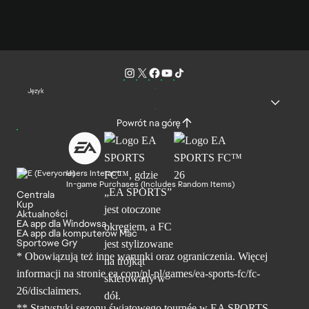
Język
Powrót na górę
Users Interact
In-game Purchases (Includes Random Items)
Centrala
Kup
Aktualności
EA app dla Windowsa
EA app dla komputerów Mac
Sportowe Gry
* Obowiązują też inne warunki oraz ograniczenia. Więcej
informacji na stronie ea.com/pl-pl/games/ea-sports-fc/fc-
26/disclaimers.
** Statystyki sezonu światowego tournée w EA SPORTS