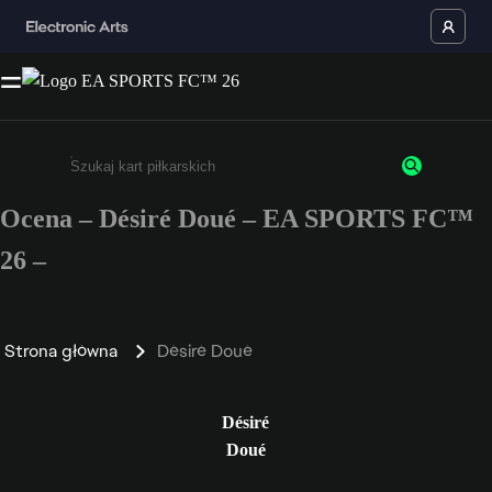
Ocena – Désiré Doué – EA SPORTS FC™
Wpisz co najmniej 3 znaki lub cyfry.
26 –
Strona główna
Désiré Doué
Désiré
Doué