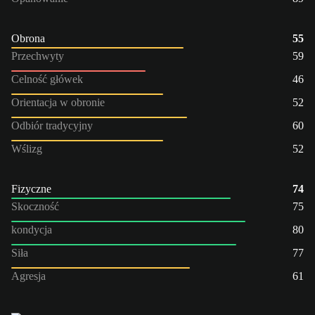
Obrona
55
Przechwyty
59
Celność główek
46
Orientacja w obronie
52
Odbiór tradycyjny
60
Wślizg
52
Fizyczne
74
Skoczność
75
kondycja
80
Siła
77
Agresja
61