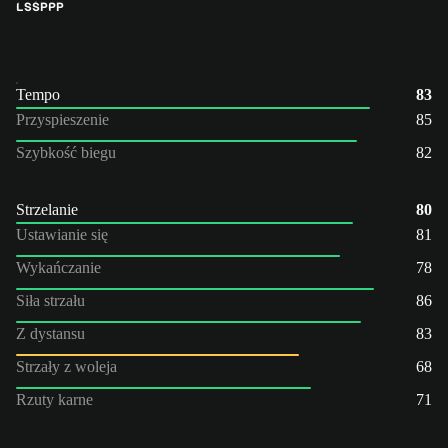
LS
ŚP
PP
Tempo
83
Przyspieszenie
85
Szybkość biegu
82
Strzelanie
80
Ustawianie się
81
Wykańczanie
78
Siła strzału
86
Z dystansu
83
Strzały z woleja
68
Rzuty karne
71