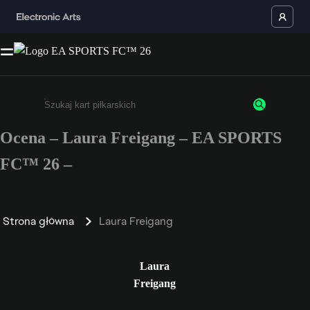
Ocena – Laura Freigang – EA SPORTS
Wpisz co najmniej 3 znaki lub cyfry.
FC™ 26 –
Strona główna
Laura Freigang
Laura
Freigang