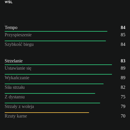
WŚL
Tempo
84
Przyspieszenie
85
Szybkość biegu
84
Strzelanie
83
Ustawianie się
89
Wykańczanie
89
Siła strzału
82
Z dystansu
75
Strzały z woleja
79
Rzuty karne
70