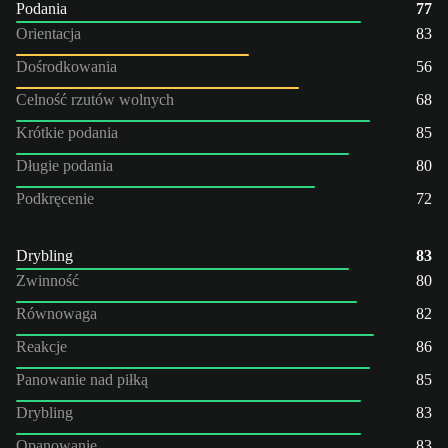
Podania
77
Orientacja
83
Dośrodkowania
56
Celność rzutów wolnych
68
Krótkie podania
85
Długie podania
80
Podkręcenie
72
Drybling
83
Zwinność
80
Równowaga
82
Reakcje
86
Panowanie nad piłką
85
Drybling
83
Opanowanie
83