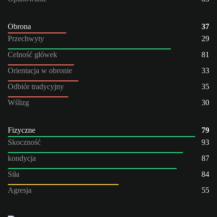
Obrona
37
Przechwyty
29
Celność główek
81
Orientacja w obronie
33
Odbiór tradycyjny
35
Wślizg
30
Fizyczne
79
Skoczność
93
kondycja
87
Siła
84
Agresja
55