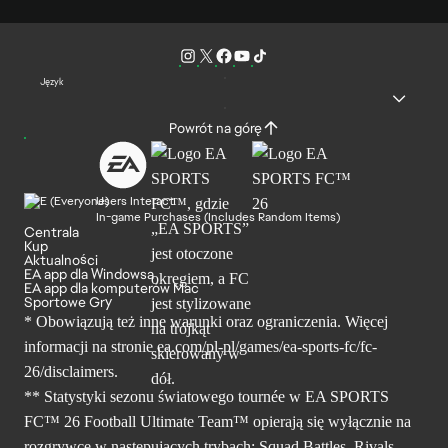
Język
Powrót na górę
Users Interact
In-game Purchases (Includes Random Items)
Centrala
Kup
Aktualności
EA app dla Windowsa
EA app dla komputerów Mac
Sportowe Gry
* Obowiązują też inne warunki oraz ograniczenia. Więcej
informacji na stronie ea.com/pl-pl/games/ea-sports-fc/fc-
26/disclaimers.
** Statystyki sezonu światowego tournée w EA SPORTS
FC™ 26 Football Ultimate Team™ opierają się wyłącznie na
rozgrywce w następujących trybach: Squad Battles, Rivals,