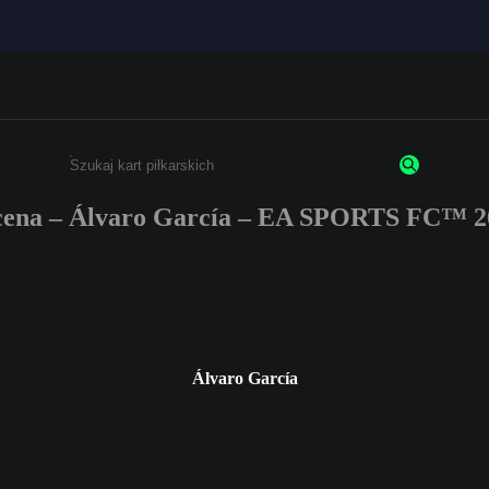
ena – Álvaro García – EA SPORTS FC™ 2
Wpisz co najmniej 3 znaki lub cyfry.
Álvaro García