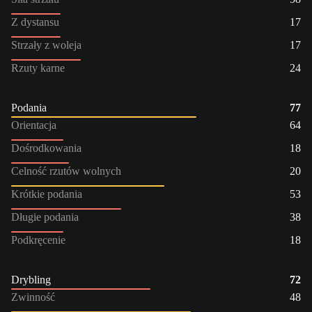
Z dystansu
17
Strzały z woleja
17
Rzuty karne
24
Podania
77
Orientacja
64
Dośrodkowania
18
Celność rzutów wolnych
20
Krótkie podania
53
Długie podania
38
Podkręcenie
18
Drybling
72
Zwinność
48