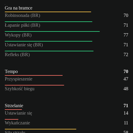
Gra na bramce
Robinsonada (BR)
70
Łapanie piłki (BR)
71
Wykopy (BR)
77
Ustawianie się (BR)
71
Refleks (BR)
72
Tempo
70
Przyspieszenie
47
Szybkość biegu
48
Strzelanie
71
Ustawianie się
14
Wykańczanie
11
Siła strzału
58