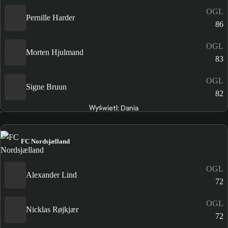
OGL
Pernille Harder
86
OGL
Morten Hjulmand
83
OGL
Signe Bruun
82
Wyświetl: Dania
FC Nordsjælland
OGL
Alexander Lind
72
OGL
Nicklas Røjkjær
72