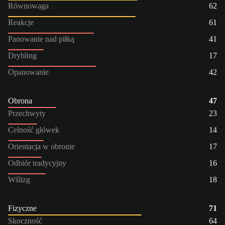
Równowaga
62
Reakcje
61
Panowanie nad piłką
41
Drybling
17
Opanowanie
42
Obrona
47
Przechwyty
23
Celność główek
14
Orientacja w obronie
17
Odbiór tradycyjny
16
Wślizg
18
Fizyczne
71
Skoczność
64