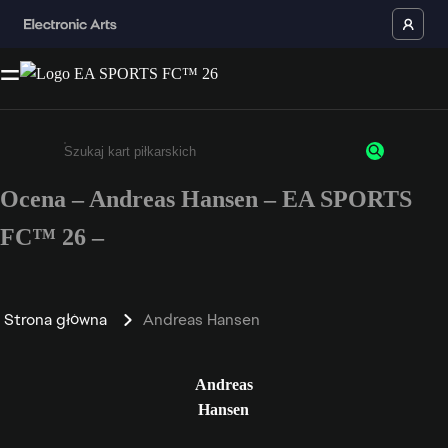
Ocena – Andreas Hansen – EA SPORTS
Wpisz co najmniej 3 znaki lub cyfry.
FC™ 26 –
Strona główna
Andreas Hansen
Andreas
Hansen