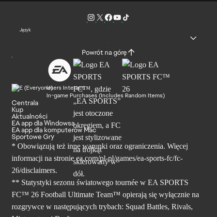
Język
Powrót na górę
Users Interact
In-game Purchases (Includes Random Items)
Centrala
Kup
Aktualności
EA app dla Windowsa
EA app dla komputerów Mac
Sportowe Gry
* Obowiązują też inne warunki oraz ograniczenia. Więcej
informacji na stronie ea.com/pl-pl/games/ea-sports-fc/fc-
26/disclaimers.
** Statystyki sezonu światowego tournée w EA SPORTS
FC™ 26 Football Ultimate Team™ opierają się wyłącznie na
rozgrywce w następujących trybach: Squad Battles, Rivals,