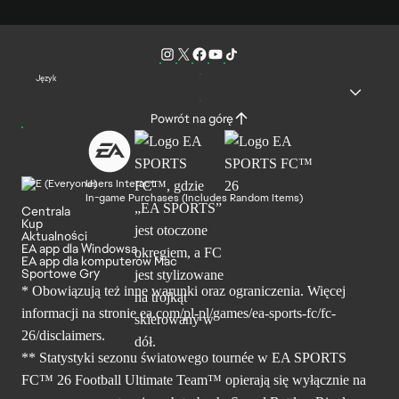
Język
Powrót na górę
Users Interact
In-game Purchases (Includes Random Items)
Centrala
Kup
Aktualności
EA app dla Windowsa
EA app dla komputerów Mac
Sportowe Gry
* Obowiązują też inne warunki oraz ograniczenia. Więcej
informacji na stronie ea.com/pl-pl/games/ea-sports-fc/fc-
26/disclaimers.
** Statystyki sezonu światowego tournée w EA SPORTS
FC™ 26 Football Ultimate Team™ opierają się wyłącznie na