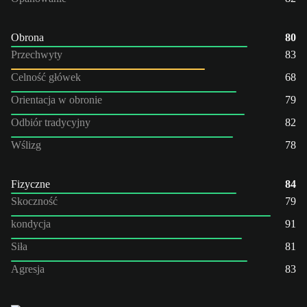
Obrona
80
Przechwyty
83
Celność główek
68
Orientacja w obronie
79
Odbiór tradycyjny
82
Wślizg
78
Fizyczne
84
Skoczność
79
kondycja
91
Siła
81
Agresja
83