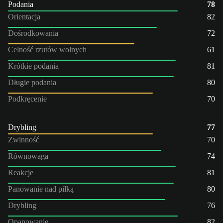
Podania
78
Orientacja
82
Dośrodkowania
72
Celność rzutów wolnych
61
Krótkie podania
81
Długie podania
80
Podkręcenie
70
Drybling
77
Zwinność
70
Równowaga
74
Reakcje
81
Panowanie nad piłką
80
Drybling
76
Opanowanie
82