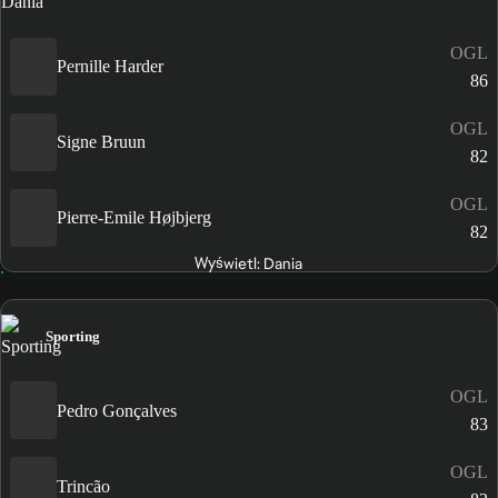
OGL
Pernille Harder
86
OGL
Signe Bruun
82
OGL
Pierre-Emile Højbjerg
82
Wyświetl: Dania
Sporting
OGL
Pedro Gonçalves
83
OGL
Trincão