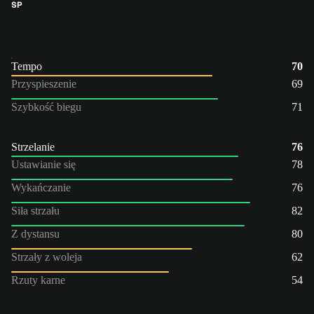
ŚP
Tempo
70
Przyspieszenie
69
Szybkość biegu
71
Strzelanie
76
Ustawianie się
78
Wykańczanie
76
Siła strzału
82
Z dystansu
80
Strzały z woleja
62
Rzuty karne
54