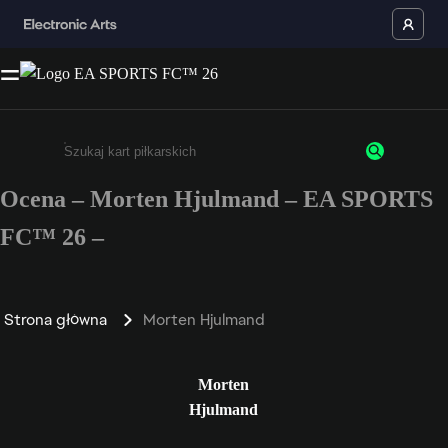
Ocena – Morten Hjulmand – EA SPORTS
Wpisz co najmniej 3 znaki lub cyfry.
FC™ 26 –
Strona główna
Morten Hjulmand
Morten
Hjulmand