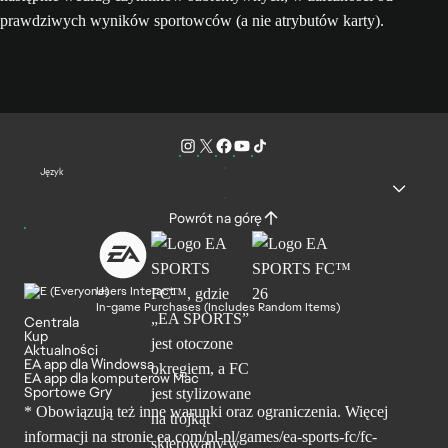
prawdziwych wyników sportowców (a nie atrybutów karty).
Język
Powrót na górę
Users Interact
In-game Purchases (Includes Random Items)
Centrala
Kup
Aktualności
EA app dla Windowsa
EA app dla komputerów Mac
Sportowe Gry
* Obowiązują też inne warunki oraz ograniczenia. Więcej
informacji na stronie ea.com/pl-pl/games/ea-sports-fc/fc-