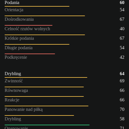
Podania
60
Orientacja
54
Dośrodkowania
67
Celność rzutów wolnych
40
Krótkie podania
67
Długie podania
54
Podkręcenie
42
Drybling
64
Zwinność
69
Równowaga
66
Reakcje
66
Panowanie nad piłką
70
Drybling
58
Opanowanie
71