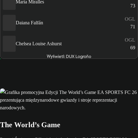
María Miralles
73
OGL
Daiana Falfán
71
OGL
Chelsea Louise Ashurst
69
Wyświetl: DUX Logroño
The World’s Game