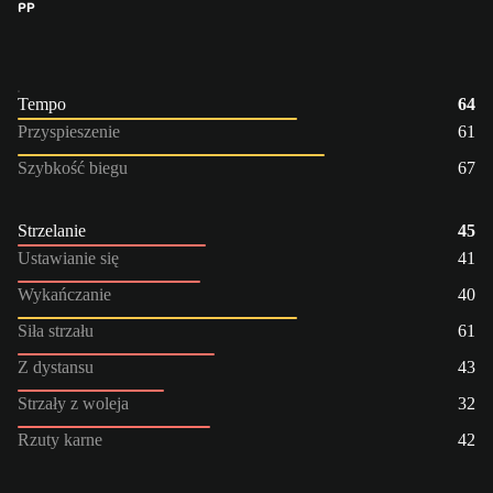
PP
Tempo
64
Przyspieszenie
61
Szybkość biegu
67
Strzelanie
45
Ustawianie się
41
Wykańczanie
40
Siła strzału
61
Z dystansu
43
Strzały z woleja
32
Rzuty karne
42