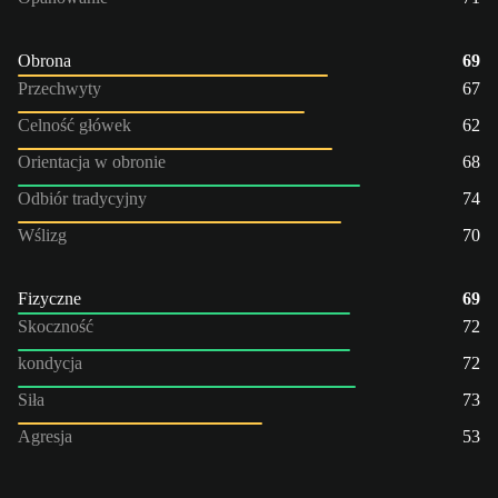
Obrona
69
Przechwyty
67
Celność główek
62
Orientacja w obronie
68
Odbiór tradycyjny
74
Wślizg
70
Fizyczne
69
Skoczność
72
kondycja
72
Siła
73
Agresja
53