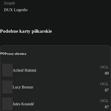
Zespół
DUX Logroño
Podobne karty piłkarskie
PO
Prawy obrońca
OGL
Achraf Hakimi
89
OGL
Lucy Bronze
87
OGL
Jules Koundé
87