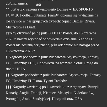
26/disclaimers.
** Statystyki sezonu światowego tournée w EA SPORTS
FC™ 26 Football Ultimate Team™ opierają się wyłącznie na
rozgrywce w następujących trybach: Squad Battles, Rivals,
Mistrzostwa i Draft.
††Aby otrzymać pełną pulę 6000 FC Points, do 15 czerwca
2026 r. należy wykonać odpowiednie działania. Żadne FC
Points nie zostaną przyznane, jeśli odebranie nie nastąpi przed
15 września 2026 r.
§ Nagrody pochodzą z puli: Pucharowa Arystokracja, Fantasy
FC, Urodziny FUT, Odpowiedz na wezwanie oraz Droga do
finału UEFA.
§§ Nagrody pochodzą z puli: Pucharowa Arystokracja, Fantasy
FC, Urodziny FUT oraz Tytani Trofeów.
§§§ Nagrody zawierają po 1 zawodniku z Argentyny, Brazylii,
Kanady, Anglii, Francji, Niemiec, Meksyku, Niderlandów,
Portugalii, Arabii Saudyjskiej, Hiszpanii oraz USA.