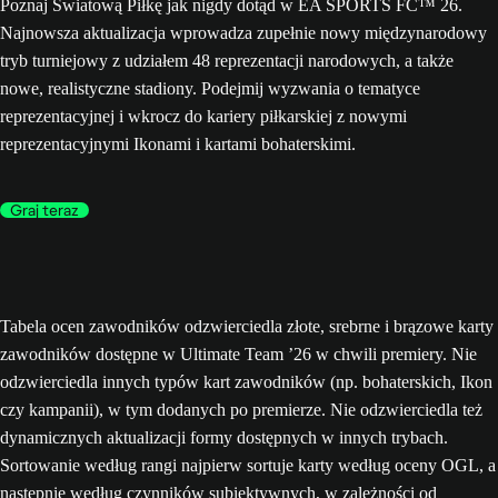
Poznaj Światową Piłkę jak nigdy dotąd w EA SPORTS FC™ 26.
Najnowsza aktualizacja wprowadza zupełnie nowy międzynarodowy
tryb turniejowy z udziałem 48 reprezentacji narodowych, a także
nowe, realistyczne stadiony. Podejmij wyzwania o tematyce
reprezentacyjnej i wkrocz do kariery piłkarskiej z nowymi
reprezentacyjnymi Ikonami i kartami bohaterskimi.
Graj teraz
Tabela ocen zawodników odzwierciedla złote, srebrne i brązowe karty
zawodników dostępne w Ultimate Team ’26 w chwili premiery. Nie
odzwierciedla innych typów kart zawodników (np. bohaterskich, Ikon
czy kampanii), w tym dodanych po premierze. Nie odzwierciedla też
dynamicznych aktualizacji formy dostępnych w innych trybach.
Sortowanie według rangi najpierw sortuje karty według oceny OGL, a
następnie według czynników subiektywnych, w zależności od