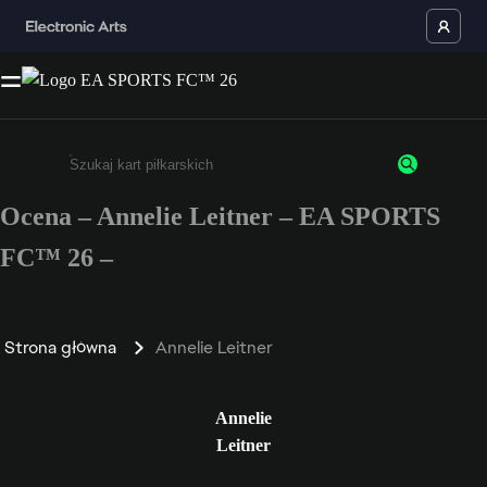
Ocena – Annelie Leitner – EA SPORTS
Wpisz co najmniej 3 znaki lub cyfry.
FC™ 26 –
Strona główna
Annelie Leitner
Annelie
Leitner