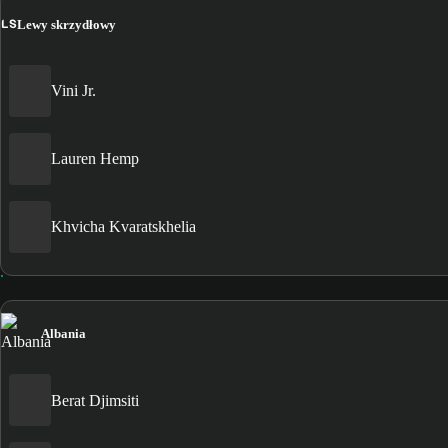
LS
Lewy skrzydłowy
Vini Jr.
Lauren Hemp
Khvicha Kvaratskhelia
Albania
Berat Djimsiti