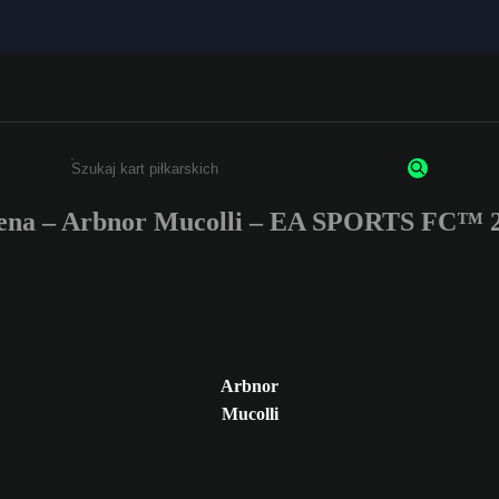
ena – Arbnor Mucolli – EA SPORTS FC™ 2
Wpisz co najmniej 3 znaki lub cyfry.
Arbnor
Mucolli