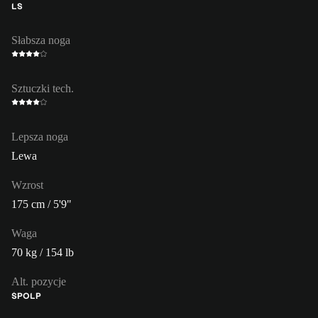
LS
Słabsza noga
Sztuczki tech.
Lepsza noga
Lewa
Wzrost
175 cm / 5'9"
Waga
70 kg / 154 lb
Alt. pozycje
ŚPO
LP