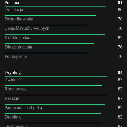
Podania
81
Orientacja
86
Dośrodkowania
78
Celność rzutów wolnych
70
Krótkie podania
85
Długie podania
76
Podkręcenie
70
Drybling
84
Zwinność
87
Równowaga
83
Reakcje
87
Panowanie nad piłką
85
Drybling
82
Opanowanie
82