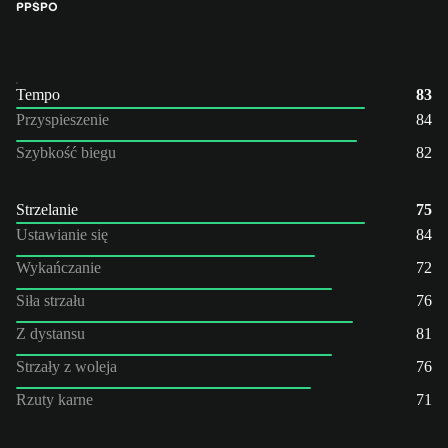
PP
ŚPO
Tempo
83
Przyspieszenie
84
Szybkość biegu
82
Strzelanie
75
Ustawianie się
84
Wykańczanie
72
Siła strzału
76
Z dystansu
81
Strzały z woleja
76
Rzuty karne
71