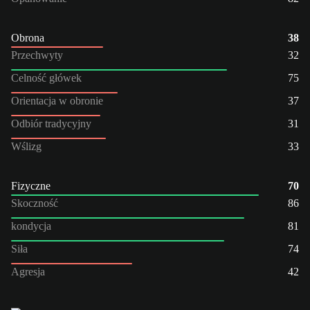
Obrona
38
Przechwyty
32
Celność główek
75
Orientacja w obronie
37
Odbiór tradycyjny
31
Wślizg
33
Fizyczne
70
Skoczność
86
kondycja
81
Siła
74
Agresja
42