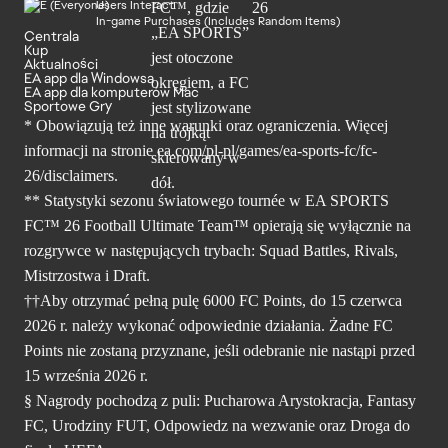
Users Interact
In-game Purchases (Includes Random Items)
Centrala
Kup
Aktualności
EA app dla Windowsa
EA app dla komputerów Mac
Sportowe Gry
* Obowiązują też inne warunki oraz ograniczenia. Więcej
informacji na stronie ea.com/pl-pl/games/ea-sports-fc/fc-
26/disclaimers.
** Statystyki sezonu światowego tournée w EA SPORTS
FC™ 26 Football Ultimate Team™ opierają się wyłącznie na
rozgrywce w następujących trybach: Squad Battles, Rivals,
Mistrzostwa i Draft.
††Aby otrzymać pełną pulę 6000 FC Points, do 15 czerwca
2026 r. należy wykonać odpowiednie działania. Żadne FC
Points nie zostaną przyznane, jeśli odebranie nie nastąpi przed
15 września 2026 r.
§ Nagrody pochodzą z puli: Pucharowa Arystokracja, Fantasy
FC, Urodziny FUT, Odpowiedz na wezwanie oraz Droga do