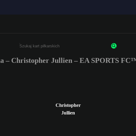
a – Christopher Jullien – EA SPORTS FC™
Wpisz co najmniej 3 znaki lub cyfry.
Christopher
Jullien