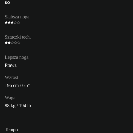
ŚO
Słabsza noga
Sztuczki tech.
Lepsza noga
Prawa
Wzrost
196 cm / 6'5"
Waga
88 kg / 194 lb
Tempo