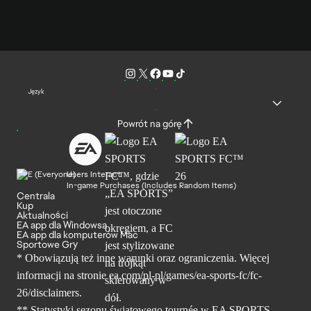
Język
Powrót na górę
Users Interact
In-game Purchases (Includes Random Items)
Centrala
Kup
Aktualności
EA app dla Windowsa
EA app dla komputerów Mac
Sportowe Gry
* Obowiązują też inne warunki oraz ograniczenia. Więcej
informacji na stronie ea.com/pl-pl/games/ea-sports-fc/fc-
26/disclaimers.
** Statystyki sezonu światowego tournée w EA SPORTS