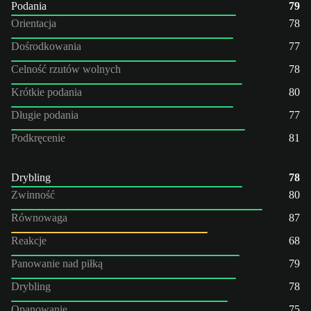
Podania
79
Orientacja
78
Dośrodkowania
77
Celność rzutów wolnych
78
Krótkie podania
80
Długie podania
77
Podkręcenie
81
Drybling
78
Zwinność
80
Równowaga
87
Reakcje
68
Panowanie nad piłką
79
Drybling
78
Opanowanie
75