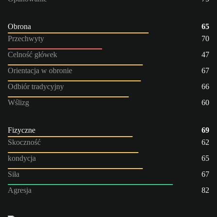
Obrona
65
Przechwyty
70
Celność główek
47
Orientacja w obronie
67
Odbiór tradycyjny
66
Wślizg
60
Fizyczne
69
Skoczność
62
kondycja
65
Siła
67
Agresja
82