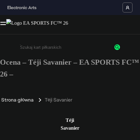
Ocena – Téji Savanier – EA SPORTS FC™
Wpisz co najmniej 3 znaki lub cyfry.
26 –
Strona główna
Téji Savanier
Téji
Savanier