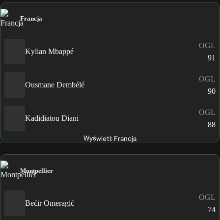
Francja
OGL
Kylian Mbappé
91
OGL
Ousmane Dembélé
90
OGL
Kadidiatou Diani
88
Wyświetl: Francja
Montpellier
OGL
Bećir Omeragić
74