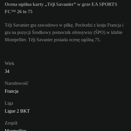
Ocena ogólna karty „Téji Savanier” w grze EA SPORTS
FC™ 26 to 75
Téji Savanier gra zawodowo w piłkę. Pochodzi z kraju Francja i
gra na pozycji Środkowy pomocnik ofensywny (ŚPO) w klubie
Montpellier. Téji Savanier posiada ocenę ogólną 75.
Wiek
34
Narodowość
Francja
Liga
Ligue 2 BKT
Zespół
Montpellier