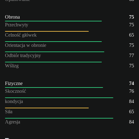
Obrona
75
Przechwyty
75
Celność główek
65
Orientacja w obronie
75
Odbiór tradycyjny
77
Wślizg
75
Fizyczne
74
Skoczność
76
kondycja
84
Siła
65
Agresja
84