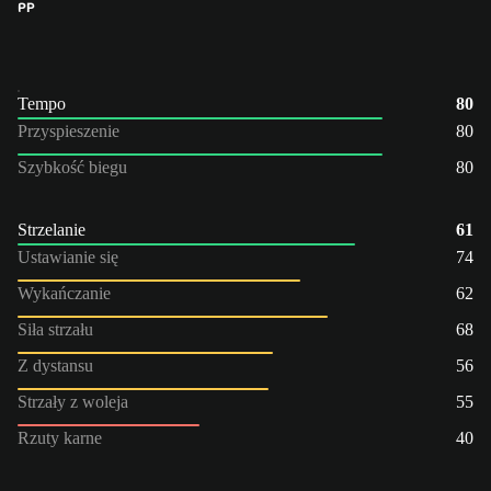
PP
Tempo
80
Przyspieszenie
80
Szybkość biegu
80
Strzelanie
61
Ustawianie się
74
Wykańczanie
62
Siła strzału
68
Z dystansu
56
Strzały z woleja
55
Rzuty karne
40