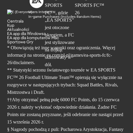
Users Interact
In-game Purchases (Includes Random Items)
Centrala
Kup
Aktualności
EA app dla Windowsa
EA app dla komputerów Mac
Sportowe Gry
* Obowiązują też inne warunki oraz ograniczenia. Więcej
informacji na stronie ea.com/pl-pl/games/ea-sports-fc/fc-
26/disclaimers.
** Statystyki sezonu światowego tournée w EA SPORTS
FC™ 26 Football Ultimate Team™ opierają się wyłącznie na
rozgrywce w następujących trybach: Squad Battles, Rivals,
Mistrzostwa i Draft.
††Aby otrzymać pełną pulę 6000 FC Points, do 15 czerwca
2026 r. należy wykonać odpowiednie działania. Żadne FC
Points nie zostaną przyznane, jeśli odebranie nie nastąpi przed
15 września 2026 r.
§ Nagrody pochodzą z puli: Pucharowa Arystokracja, Fantasy