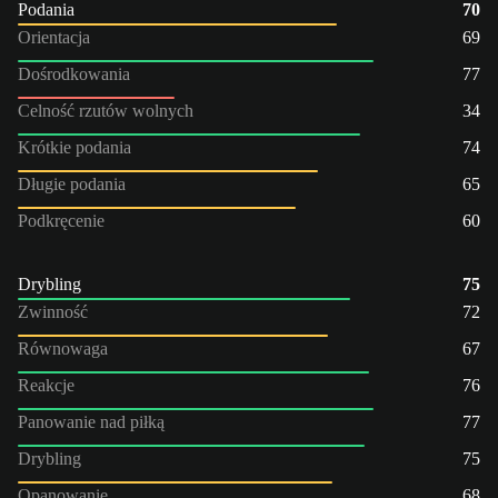
Podania
70
Orientacja
69
Dośrodkowania
77
Celność rzutów wolnych
34
Krótkie podania
74
Długie podania
65
Podkręcenie
60
Drybling
75
Zwinność
72
Równowaga
67
Reakcje
76
Panowanie nad piłką
77
Drybling
75
Opanowanie
68