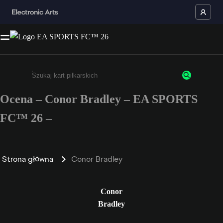
Ocena – Conor Bradley – EA SPORTS
Wpisz co najmniej 3 znaki lub cyfry.
FC™ 26 –
Strona główna
Conor Bradley
Conor
Bradley