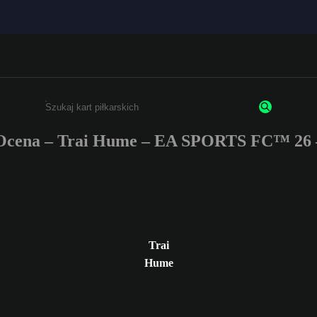
Ocena – Trai Hume – EA SPORTS FC™ 26 
Wpisz co najmniej 3 znaki lub cyfry.
Trai
Hume