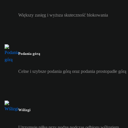
Większy zasięg i wyższa skuteczność blokowania
Podania górą
Celne i szybsze podania górą oraz podania prostopadłe górą
Wślizgi
Utrzymuje piłkę przy nodze podczas odbioru wślizgiem