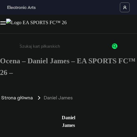
Ocena – Daniel James – EA SPORTS FC™
Wpisz co najmniej 3 znaki lub cyfry.
26 –
Strona główna
Daniel James
Daniel
James