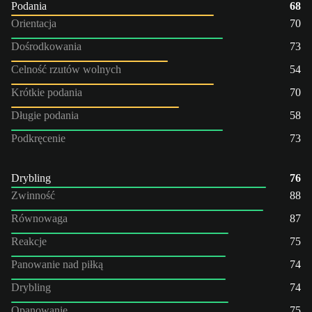
Podania
68
Orientacja
70
Dośrodkowania
73
Celność rzutów wolnych
54
Krótkie podania
70
Długie podania
58
Podkręcenie
73
Drybling
76
Zwinność
88
Równowaga
87
Reakcje
75
Panowanie nad piłką
74
Drybling
74
Opanowanie
75