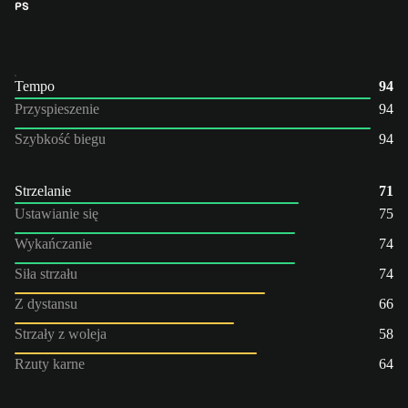
PS
Tempo
94
Przyspieszenie
94
Szybkość biegu
94
Strzelanie
71
Ustawianie się
75
Wykańczanie
74
Siła strzału
74
Z dystansu
66
Strzały z woleja
58
Rzuty karne
64