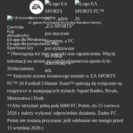
Users Interact
In-game Purchases (Includes Random Items)
Centrala
Kup
Aktualności
EA app dla Windowsa
EA app dla komputerów Mac
Sportowe Gry
* Obowiązują też inne warunki oraz ograniczenia. Więcej
informacji na stronie ea.com/pl-pl/games/ea-sports-fc/fc-
26/disclaimers.
** Statystyki sezonu światowego tournée w EA SPORTS
FC™ 26 Football Ultimate Team™ opierają się wyłącznie na
rozgrywce w następujących trybach: Squad Battles, Rivals,
Mistrzostwa i Draft.
††Aby otrzymać pełną pulę 6000 FC Points, do 15 czerwca
2026 r. należy wykonać odpowiednie działania. Żadne FC
Points nie zostaną przyznane, jeśli odebranie nie nastąpi przed
15 września 2026 r.