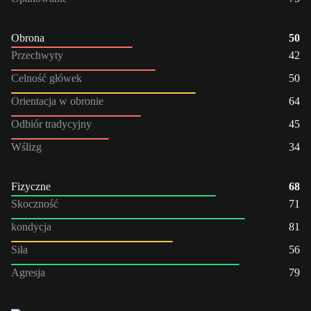
Obrona
50
Przechwyty
42
Celność główek
50
Orientacja w obronie
64
Odbiór tradycyjny
45
Wślizg
34
Fizyczne
68
Skoczność
71
kondycja
81
Siła
56
Agresja
79