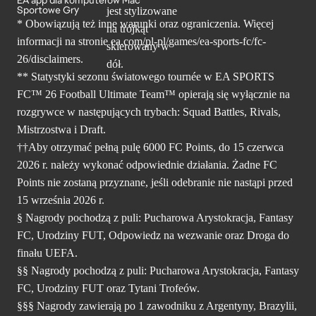
EA app dla komputerów Mac
Sportowe Gry
* Obowiązują też inne warunki oraz ograniczenia. Więcej
informacji na stronie ea.com/pl-pl/games/ea-sports-fc/fc-
26/disclaimers.
** Statystyki sezonu światowego tournée w EA SPORTS
FC™ 26 Football Ultimate Team™ opierają się wyłącznie na
rozgrywce w następujących trybach: Squad Battles, Rivals,
Mistrzostwa i Draft.
††Aby otrzymać pełną pulę 6000 FC Points, do 15 czerwca
2026 r. należy wykonać odpowiednie działania. Żadne FC
Points nie zostaną przyznane, jeśli odebranie nie nastąpi przed
15 września 2026 r.
§ Nagrody pochodzą z puli: Pucharowa Arystokracja, Fantasy
FC, Urodziny FUT, Odpowiedz na wezwanie oraz Droga do
finału UEFA.
§§ Nagrody pochodzą z puli: Pucharowa Arystokracja, Fantasy
FC, Urodziny FUT oraz Tytani Trofeów.
§§§ Nagrody zawierają po 1 zawodniku z Argentyny, Brazylii,