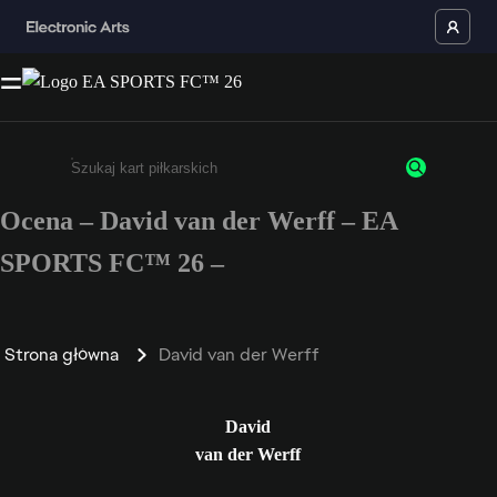
Ocena – David van der Werff – EA
Wpisz co najmniej 3 znaki lub cyfry.
SPORTS FC™ 26 –
Strona główna
David van der Werff
David
van der Werff