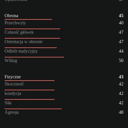
Obrona
45
Przechwyty
40
Celność główek
47
Orientacja w obronie
47
Odbiór tradycyjny
44
Wślizg
50
Fizyczne
43
Skoczność
42
kondycja
42
Siła
42
Agresja
48