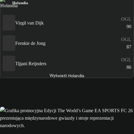
Holandia
OGL
Virgil van Dijk
90
OGL
Frenkie de Jong
87
OGL
Tijjani Reijnders
86
Wyświetl: Holandia