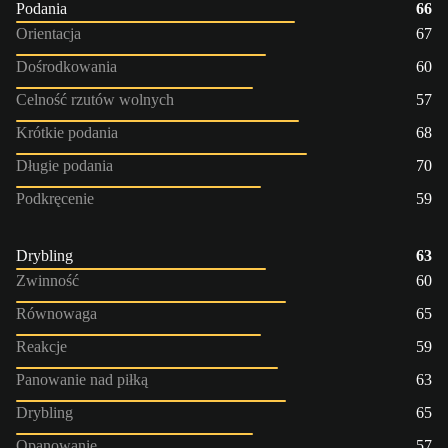
Podania
66
Orientacja
67
Dośrodkowania
60
Celność rzutów wolnych
57
Krótkie podania
68
Długie podania
70
Podkręcenie
59
Drybling
63
Zwinność
60
Równowaga
65
Reakcje
59
Panowanie nad piłką
63
Drybling
65
Opanowanie
57