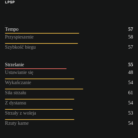
LP
ŚP
Tempo
57
Przyspieszenie
58
Szybkość biegu
57
Strzelanie
55
Ustawianie się
48
Wykańczanie
54
Siła strzału
61
Z dystansu
54
Strzały z woleja
53
Rzuty karne
54