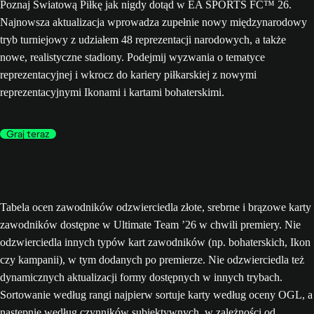
Poznaj Światową Piłkę jak nigdy dotąd w EA SPORTS FC™ 26.
Najnowsza aktualizacja wprowadza zupełnie nowy międzynarodowy
tryb turniejowy z udziałem 48 reprezentacji narodowych, a także
nowe, realistyczne stadiony. Podejmij wyzwania o tematyce
reprezentacyjnej i wkrocz do kariery piłkarskiej z nowymi
reprezentacyjnymi Ikonami i kartami bohaterskimi.
Graj teraz
Tabela ocen zawodników odzwierciedla złote, srebrne i brązowe karty
zawodników dostępne w Ultimate Team ’26 w chwili premiery. Nie
odzwierciedla innych typów kart zawodników (np. bohaterskich, Ikon
czy kampanii), w tym dodanych po premierze. Nie odzwierciedla też
dynamicznych aktualizacji formy dostępnych w innych trybach.
Sortowanie według rangi najpierw sortuje karty według oceny OGL, a
następnie według czynników subiektywnych, w zależności od