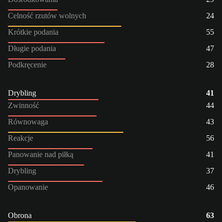
Celność rzutów wolnych
24
Krótkie podania
55
Długie podania
47
Podkręcenie
28
Drybling
41
Zwinność
44
Równowaga
43
Reakcje
56
Panowanie nad piłką
41
Drybling
37
Opanowanie
46
Obrona
63