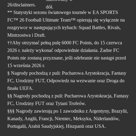
26/disclaimers.
** Statystyki sezonu światowego tournée w EA SPORTS
FC™ 26 Football Ultimate Team™ opierają się wyłącznie na
rozgrywce w następujących trybach: Squad Battles, Rivals,
Mistrzostwa i Draft.
††Aby otrzymać pełną pulę 6000 FC Points, do 15 czerwca
2026 r. należy wykonać odpowiednie działania. Żadne FC
Points nie zostaną przyznane, jeśli odebranie nie nastąpi przed
15 września 2026 r.
§ Nagrody pochodzą z puli: Pucharowa Arystokracja, Fantasy
FC, Urodziny FUT, Odpowiedz na wezwanie oraz Droga do
finału UEFA.
§§ Nagrody pochodzą z puli: Pucharowa Arystokracja, Fantasy
FC, Urodziny FUT oraz Tytani Trofeów.
§§§ Nagrody zawierają po 1 zawodniku z Argentyny, Brazylii,
Kanady, Anglii, Francji, Niemiec, Meksyku, Niderlandów,
Portugalii, Arabii Saudyjskiej, Hiszpanii oraz USA.