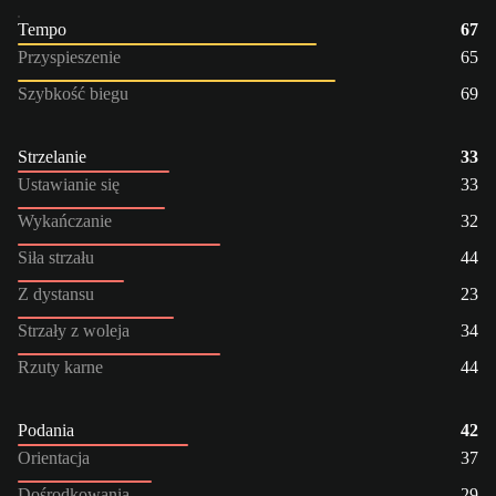
Tempo
67
Przyspieszenie
65
Szybkość biegu
69
Strzelanie
33
Ustawianie się
33
Wykańczanie
32
Siła strzału
44
Z dystansu
23
Strzały z woleja
34
Rzuty karne
44
Podania
42
Orientacja
37
Dośrodkowania
29