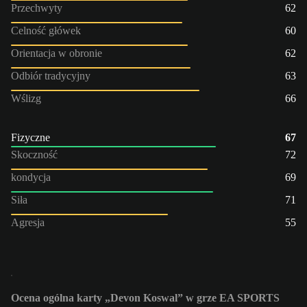
Przechwyty
62
Celność główek
60
Orientacja w obronie
62
Odbiór tradycyjny
63
Wślizg
66
Fizyczne
67
Skoczność
72
kondycja
69
Siła
71
Agresja
55
Ocena ogólna karty „Devon Koswal” w grze EA SPORTS