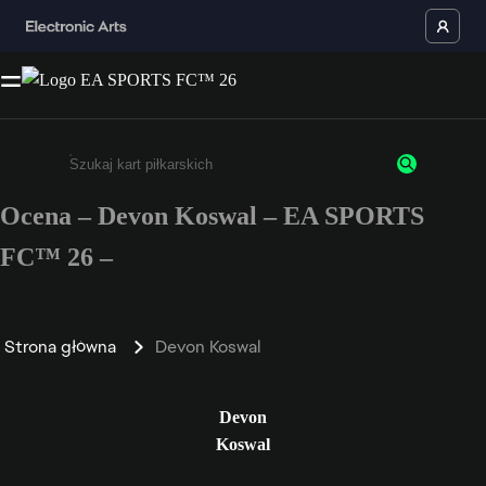
Ocena – Devon Koswal – EA SPORTS
Wpisz co najmniej 3 znaki lub cyfry.
FC™ 26 –
Strona główna
Devon Koswal
Devon
Koswal