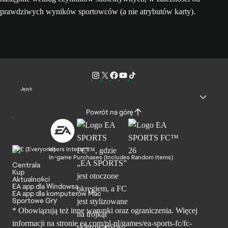
prawdziwych wyników sportowców (a nie atrybutów karty).
Język
Powrót na górę
Users Interact
In-game Purchases (Includes Random Items)
Centrala
Kup
Aktualności
EA app dla Windowsa
EA app dla komputerów Mac
Sportowe Gry
* Obowiązują też inne warunki oraz ograniczenia. Więcej
informacji na stronie ea.com/pl-pl/games/ea-sports-fc/fc-