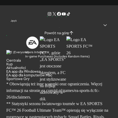
Język
Powrót na górę
Users Interact
In-game Purchases (Includes Random Items)
Centrala
Kup
Aktualności
EA app dla Windowsa
EA app dla komputerów Mac
Sportowe Gry
* Obowiązują też inne warunki oraz ograniczenia. Więcej
informacji na stronie ea.com/pl-pl/games/ea-sports-fc/fc-
26/disclaimers.
** Statystyki sezonu światowego tournée w EA SPORTS
FC™ 26 Football Ultimate Team™ opierają się wyłącznie na
rozgrywce w następujących trybach: Squad Battles, Rivals,