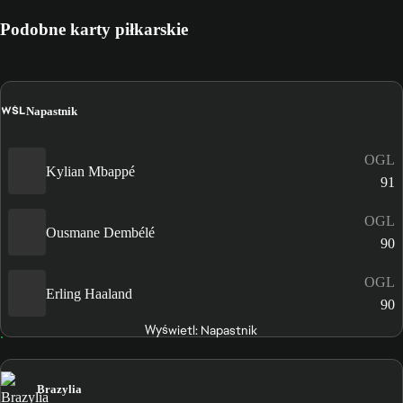
Podobne karty piłkarskie
WŚL
Napastnik
OGL
Kylian Mbappé
91
OGL
Ousmane Dembélé
90
OGL
Erling Haaland
90
Wyświetl: Napastnik
Brazylia