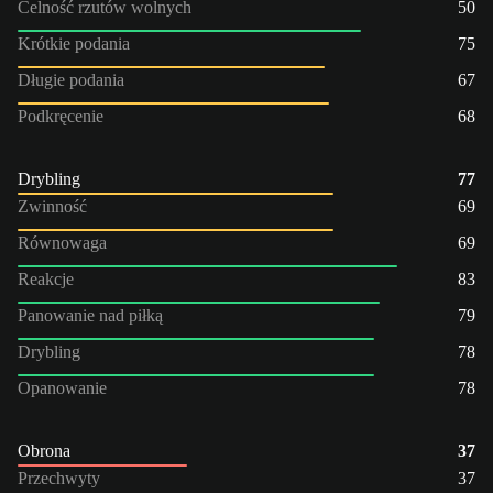
Celność rzutów wolnych
50
Krótkie podania
75
Długie podania
67
Podkręcenie
68
Drybling
77
Zwinność
69
Równowaga
69
Reakcje
83
Panowanie nad piłką
79
Drybling
78
Opanowanie
78
Obrona
37
Przechwyty
37