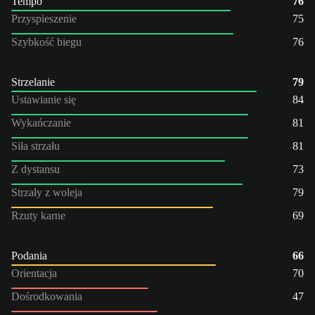
Tempo
76
Przyspieszenie
75
Szybkość biegu
76
Strzelanie
79
Ustawianie się
84
Wykańczanie
81
Siła strzału
81
Z dystansu
73
Strzały z woleja
79
Rzuty karne
69
Podania
66
Orientacja
70
Dośrodkowania
47