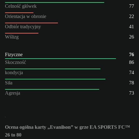
Celność główek
77
Orientacja w obronie
22
Odbiór tradycyjny
41
Wślizg
26
Fizyczne
76
Skoczność
86
kondycja
74
Siła
78
Agresja
73
Ocena ogólna karty „Evanilson” w grze EA SPORTS FC™
26 to 80