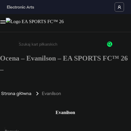
Ocena – Evanilson – EA SPORTS FC™ 26
Wpisz co najmniej 3 znaki lub cyfry.
–
Strona główna
Evanilson
Evanilson