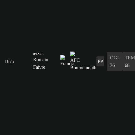
#1675
OGL
TEM
Romain
1675
PP
76
68
Faivre