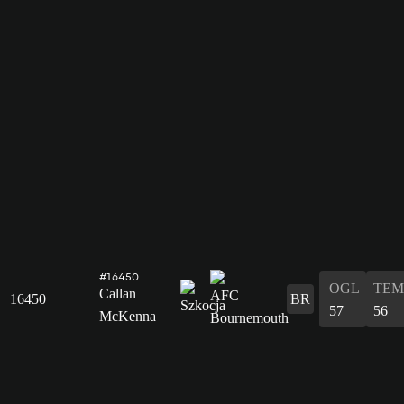
#16450
OGL
TEM
Callan
16450
BR
57
56
McKenna