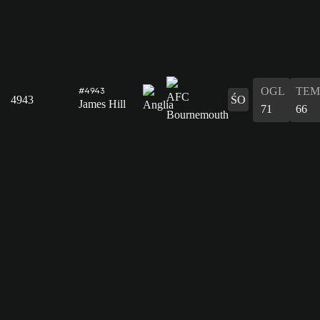
OGL
TEM
#4943
4943
ŚO
James Hill
71
66