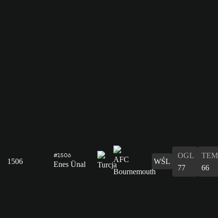
OGL
TEM
#1506
1506
WŚL
Enes Ünal
77
66