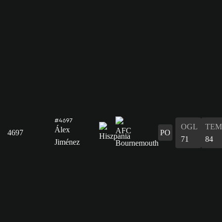
#4697
OGL
TEM
Álex
4697
PO
71
84
Jiménez