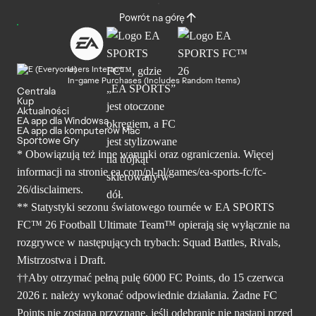
Powrót na górę
Users Interact
In-game Purchases (Includes Random Items)
Centrala
Kup
Aktualności
EA app dla Windowsa
EA app dla komputerów Mac
Sportowe Gry
* Obowiązują też inne warunki oraz ograniczenia. Więcej
informacji na stronie ea.com/pl-pl/games/ea-sports-fc/fc-
26/disclaimers.
** Statystyki sezonu światowego tournée w EA SPORTS
FC™ 26 Football Ultimate Team™ opierają się wyłącznie na
rozgrywce w następujących trybach: Squad Battles, Rivals,
Mistrzostwa i Draft.
††Aby otrzymać pełną pulę 6000 FC Points, do 15 czerwca
2026 r. należy wykonać odpowiednie działania. Żadne FC
Points nie zostaną przyznane, jeśli odebranie nie nastąpi przed