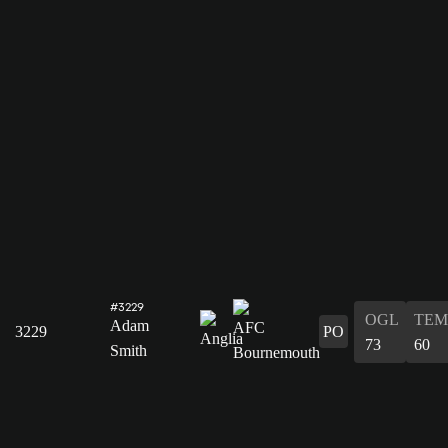
#3229
OGL
TEM
Adam
3229
PO
73
60
Smith