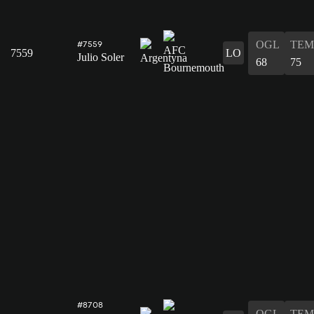
OGL
TEM
#7559
7559
LO
Julio Soler
68
75
#8708
OGL
TEM