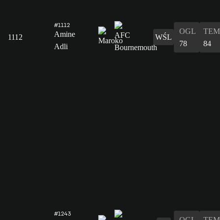
#1112
OGL
TEM
Amine
1112
WŚL
78
84
Adli
#1243
OGL
TEM