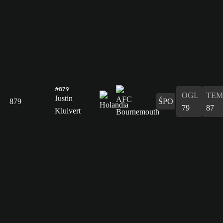
#879
OGL
TEM
Justin
879
ŚPO
79
87
Kluivert