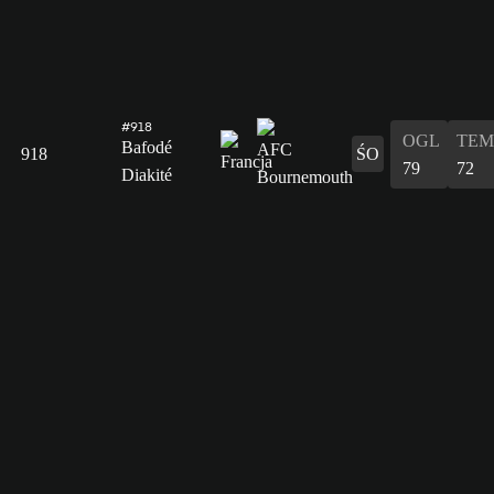
#918
OGL
TEM
Bafodé
918
ŚO
79
72
Diakité