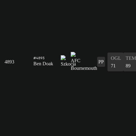
OGL
TEM
#4893
4893
PP
Ben Doak
71
89