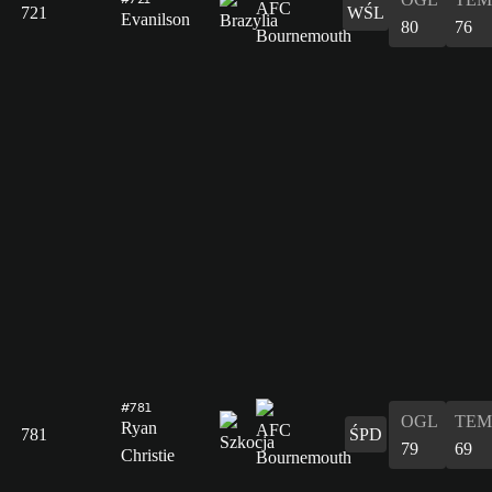
721
WŚL
Evanilson
80
76
#781
OGL
TEM
Ryan
781
ŚPD
79
69
Christie