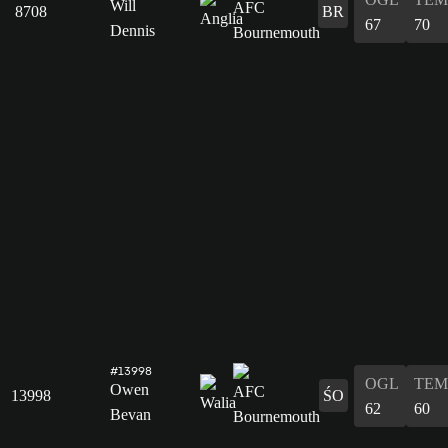
Will
8708
BR
67
70
Dennis
#13998
OGL
TEM
Owen
13998
ŚO
62
60
Bevan