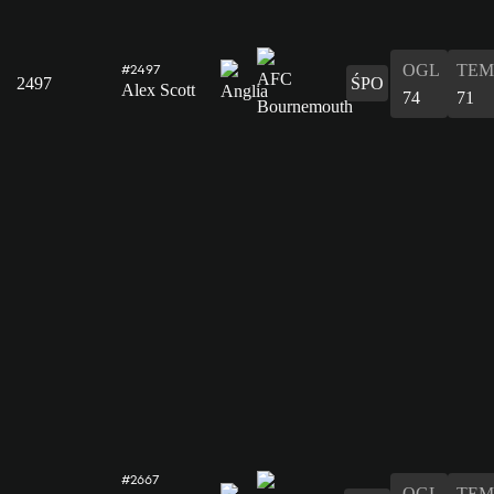
OGL
TEM
#2497
2497
ŚPO
Alex Scott
74
71
#2667
OGL
TEM