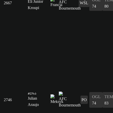
Eli Junior
2667
WŚL
74
80
Kroupi
#2746
OGL
TEM
Julian
2746
PO
74
83
Araujo