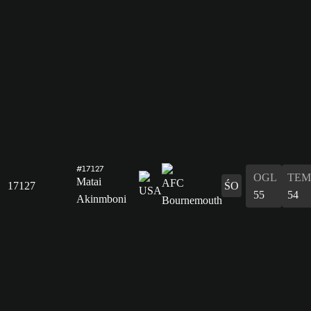
#17127
OGL
TEM
Matai
17127
ŚO
55
54
Akinmboni