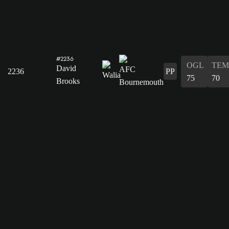
#2236
OGL
TEM
David
2236
PP
75
70
Brooks