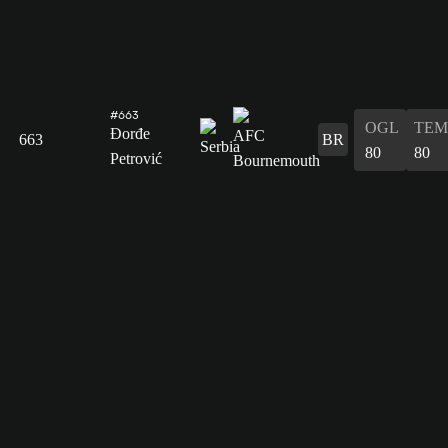
#663
OGL
TEM
Đorđe
663
BR
80
80
Petrović