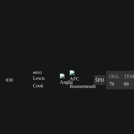
#830
OGL
TEM
Lewis
830
ŚPD
79
69
Cook