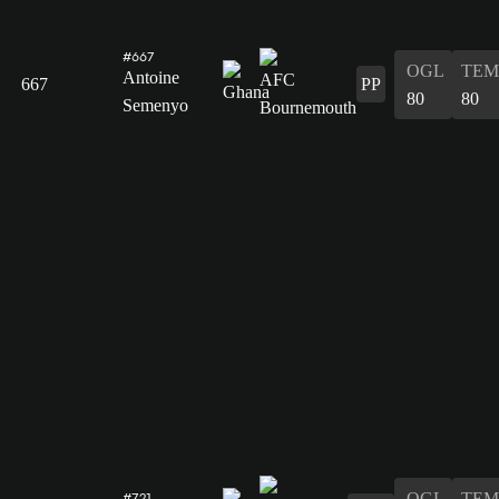
#667
OGL
TEM
Antoine
667
PP
80
80
Semenyo
OGL
TEM
#721