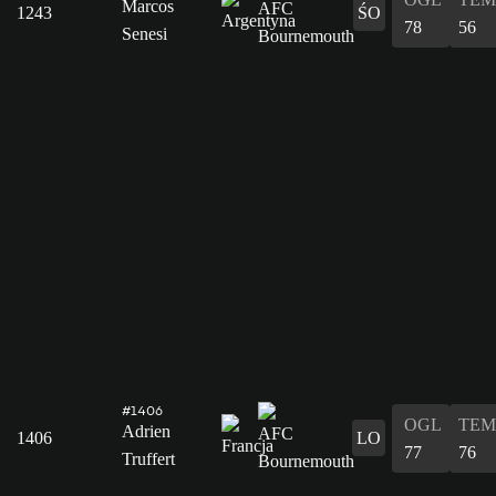
Marcos
1243
ŚO
78
56
Senesi
#1406
OGL
TEM
Adrien
1406
LO
77
76
Truffert