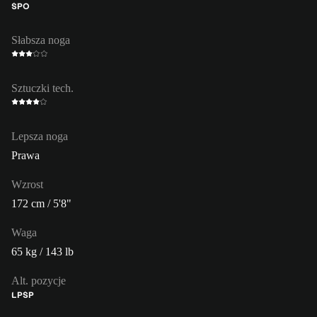
ŚPO
Słabsza noga
Sztuczki tech.
Lepsza noga
Prawa
Wzrost
172 cm / 5'8"
Waga
65 kg / 143 lb
Alt. pozycje
LP
ŚP