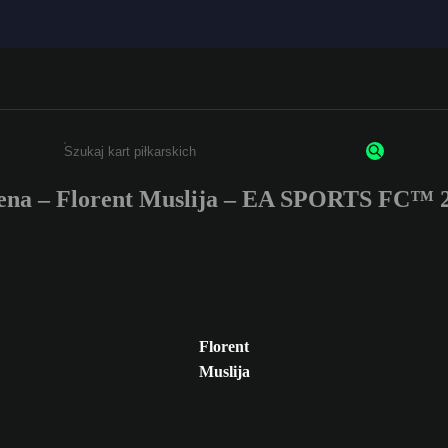
ena – Florent Muslija – EA SPORTS FC™ 2
Wpisz co najmniej 3 znaki lub cyfry.
Florent
Muslija