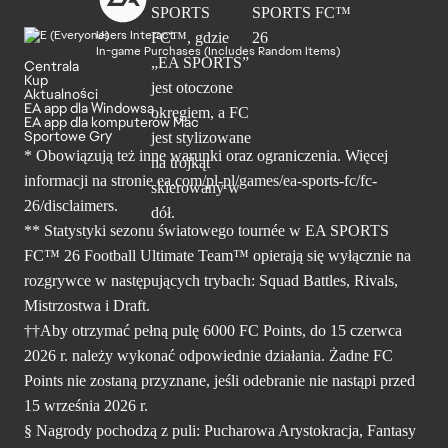
Users Interact
In-game Purchases (Includes Random Items)
Centrala
Kup
Aktualności
EA app dla Windowsa
EA app dla komputerów Mac
Sportowe Gry
* Obowiązują też inne warunki oraz ograniczenia. Więcej
informacji na stronie ea.com/pl-pl/games/ea-sports-fc/fc-
26/disclaimers.
** Statystyki sezonu światowego tournée w EA SPORTS
FC™ 26 Football Ultimate Team™ opierają się wyłącznie na
rozgrywce w następujących trybach: Squad Battles, Rivals,
Mistrzostwa i Draft.
††Aby otrzymać pełną pulę 6000 FC Points, do 15 czerwca
2026 r. należy wykonać odpowiednie działania. Żadne FC
Points nie zostaną przyznane, jeśli odebranie nie nastąpi przed
15 września 2026 r.
§ Nagrody pochodzą z puli: Pucharowa Arystokracja, Fantasy