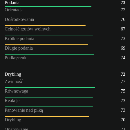
Podania
73
Orientacja
72
Dośrodkowania
76
Celność rzutów wolnych
67
Krótkie podania
73
Długie podania
69
Podkręcenie
74
Drybling
72
Zwinność
77
Równowaga
75
Reakcje
73
Panowanie nad piłką
73
Drybling
70
Opanowanie
71