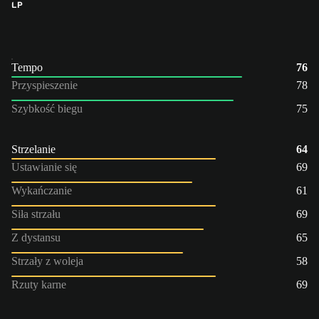
LP
Tempo
76
Przyspieszenie
78
Szybkość biegu
75
Strzelanie
64
Ustawianie się
69
Wykańczanie
61
Siła strzału
69
Z dystansu
65
Strzały z woleja
58
Rzuty karne
69