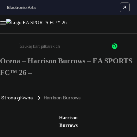
Ocena – Harrison Burrows – EA SPORTS
Wpisz co najmniej 3 znaki lub cyfry.
FC™ 26 –
Strona główna
Harrison Burrows
Harrison
Burrows