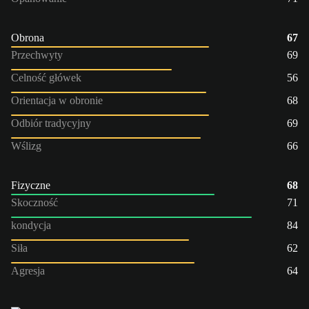
Obrona
67
Przechwyty
69
Celność główek
56
Orientacja w obronie
68
Odbiór tradycyjny
69
Wślizg
66
Fizyczne
68
Skoczność
71
kondycja
84
Siła
62
Agresja
64