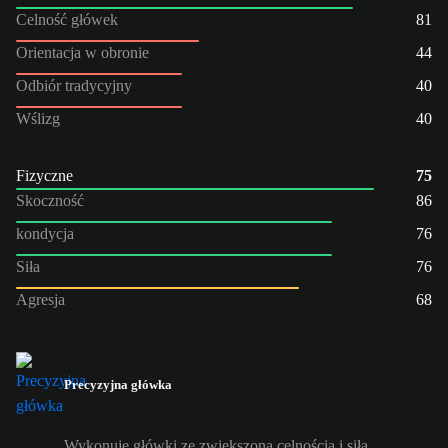
Celność główek
81
Orientacja w obronie
44
Odbiór tradycyjny
40
Wślizg
40
Fizyczne
75
Skoczność
86
kondycja
76
Siła
76
Agresja
68
Precyzyjna główka
Wykonuje główki ze zwiększoną celnością i siłą.