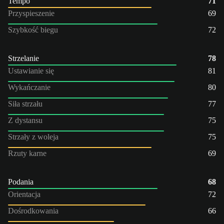
Tempo
71
Przyspieszenie
69
Szybkość biegu
72
Strzelanie
78
Ustawianie się
81
Wykańczanie
80
Siła strzału
77
Z dystansu
75
Strzały z woleja
75
Rzuty karne
69
Podania
68
Orientacja
72
Dośrodkowania
66