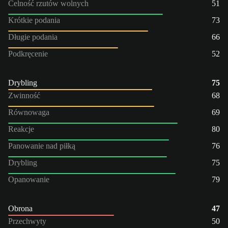
Celność rzutów wolnych
51
Krótkie podania
73
Długie podania
66
Podkręcenie
52
Drybling
75
Zwinność
68
Równowaga
69
Reakcje
80
Panowanie nad piłką
76
Drybling
75
Opanowanie
79
Obrona
47
Przechwyty
50