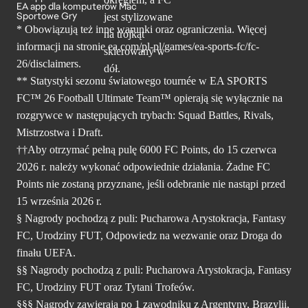
EA app dla komputerów Mac
Sportowe Gry
* Obowiązują też inne warunki oraz ograniczenia. Więcej
informacji na stronie ea.com/pl-pl/games/ea-sports-fc/fc-
26/disclaimers.
** Statystyki sezonu światowego tournée w EA SPORTS
FC™ 26 Football Ultimate Team™ opierają się wyłącznie na
rozgrywce w następujących trybach: Squad Battles, Rivals,
Mistrzostwa i Draft.
††Aby otrzymać pełną pulę 6000 FC Points, do 15 czerwca
2026 r. należy wykonać odpowiednie działania. Żadne FC
Points nie zostaną przyznane, jeśli odebranie nie nastąpi przed
15 września 2026 r.
§ Nagrody pochodzą z puli: Pucharowa Arystokracja, Fantasy
FC, Urodziny FUT, Odpowiedz na wezwanie oraz Droga do
finału UEFA.
§§ Nagrody pochodzą z puli: Pucharowa Arystokracja, Fantasy
FC, Urodziny FUT oraz Tytani Trofeów.
§§§ Nagrody zawierają po 1 zawodniku z Argentyny, Brazylii,