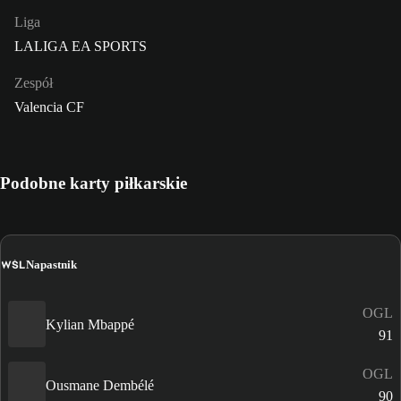
Liga
LALIGA EA SPORTS
Zespół
Valencia CF
Podobne karty piłkarskie
WŚL
Napastnik
OGL
Kylian Mbappé
91
OGL
Ousmane Dembélé
90