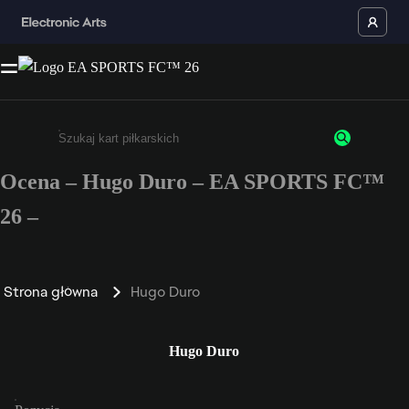
Ocena – Hugo Duro – EA SPORTS FC™
Wpisz co najmniej 3 znaki lub cyfry.
26 –
Strona główna
Hugo Duro
Hugo Duro