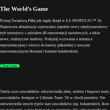
The World’s Game
Poznaj Światową Piłkę jak nigdy dotąd w EA SPORTS FC™ 26.
Najnowsza aktualizacja wprowadza zupełnie nowy międzynarodowy
tryb turniejowy z udziałem 48 reprezentacji narodowych, a także
nowe, realistyczne stadiony. Podejmij wyzwania o tematyce
reprezentacyjnej i wkrocz do kariery piłkarskiej z nowymi
reprezentacyjnymi Ikonami i kartami bohaterskimi.
Graj teraz
Tabela ocen zawodników odzwierciedla złote, srebrne i brązowe karty
zawodników dostępne w Ultimate Team ’26 w chwili premiery. Nie
odzwierciedla innych typów kart zawodników (np. bohaterskich, Ikon
czy kampanii), w tym dodanych po premierze. Nie odzwierciedla też