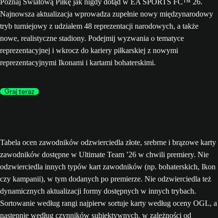
Poznaj Światową Piłkę jak nigdy dotąd w EA SPORTS FC™ 26.
Najnowsza aktualizacja wprowadza zupełnie nowy międzynarodowy
tryb turniejowy z udziałem 48 reprezentacji narodowych, a także
nowe, realistyczne stadiony. Podejmij wyzwania o tematyce
reprezentacyjnej i wkrocz do kariery piłkarskiej z nowymi
reprezentacyjnymi Ikonami i kartami bohaterskimi.
Graj teraz
Tabela ocen zawodników odzwierciedla złote, srebrne i brązowe karty
zawodników dostępne w Ultimate Team ’26 w chwili premiery. Nie
odzwierciedla innych typów kart zawodników (np. bohaterskich, Ikon
czy kampanii), w tym dodanych po premierze. Nie odzwierciedla też
dynamicznych aktualizacji formy dostępnych w innych trybach.
Sortowanie według rangi najpierw sortuje karty według oceny OGL, a
następnie według czynników subiektywnych, w zależności od