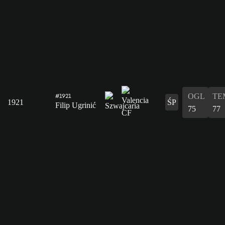
OGL
TE
#1921
1921
ŚP
Filip Ugrinić
75
77