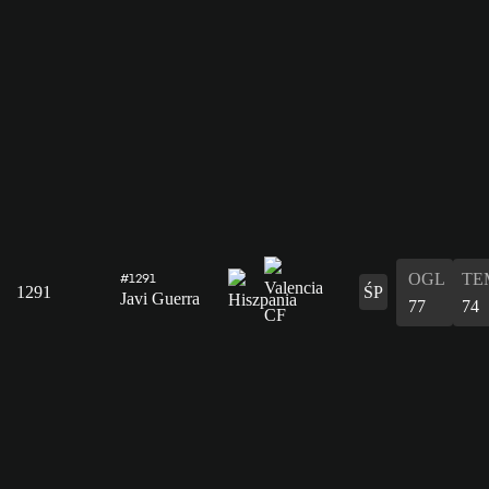
OGL
TE
#1291
1291
ŚP
Javi Guerra
77
74