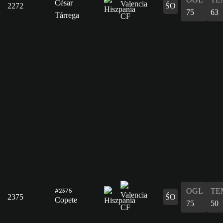
César
2272
ŚO
75
63
Tárrega
OGL
TE
#2375
2375
ŚO
Copete
75
50