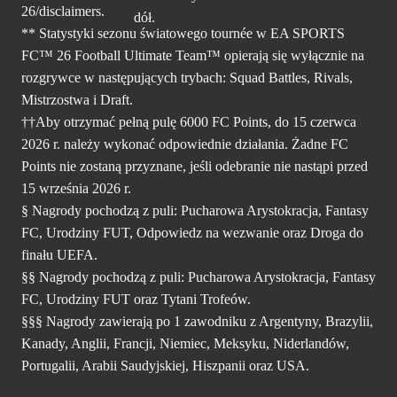
26/disclaimers.
** Statystyki sezonu światowego tournée w EA SPORTS
FC™ 26 Football Ultimate Team™ opierają się wyłącznie na
rozgrywce w następujących trybach: Squad Battles, Rivals,
Mistrzostwa i Draft.
††Aby otrzymać pełną pulę 6000 FC Points, do 15 czerwca
2026 r. należy wykonać odpowiednie działania. Żadne FC
Points nie zostaną przyznane, jeśli odebranie nie nastąpi przed
15 września 2026 r.
§ Nagrody pochodzą z puli: Pucharowa Arystokracja, Fantasy
FC, Urodziny FUT, Odpowiedz na wezwanie oraz Droga do
finału UEFA.
§§ Nagrody pochodzą z puli: Pucharowa Arystokracja, Fantasy
FC, Urodziny FUT oraz Tytani Trofeów.
§§§ Nagrody zawierają po 1 zawodniku z Argentyny, Brazylii,
Kanady, Anglii, Francji, Niemiec, Meksyku, Niderlandów,
Portugalii, Arabii Saudyjskiej, Hiszpanii oraz USA.