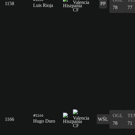
1158
PP
Luis Rioja
78
77
OGL
TE
#1166
1166
WŚL
Hugo Duro
78
71