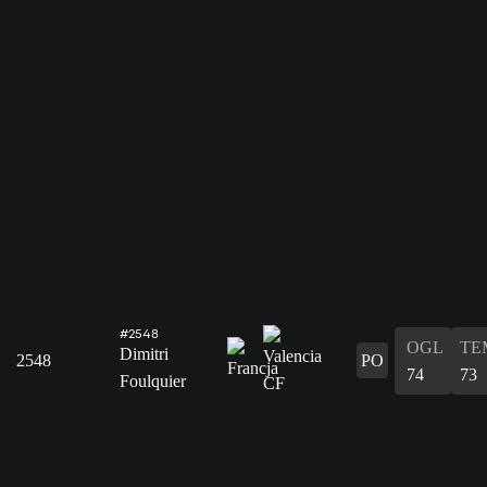
#2548
OGL
TE
Dimitri
2548
PO
74
73
Foulquier