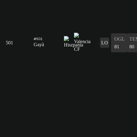
OGL
TE
#501
501
LO
Gayà
81
80