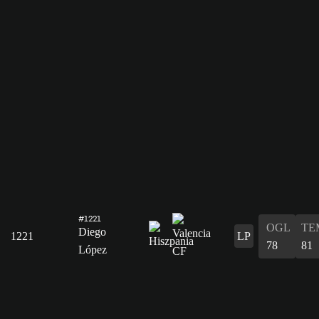
#1221
OGL
TE
Diego
1221
LP
78
81
López