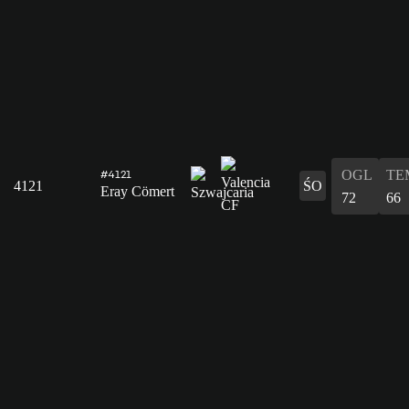
OGL
TE
#4121
4121
ŚO
Eray Cömert
72
66