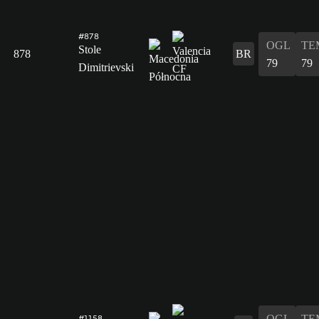
#878
OGL
TE
Stole
878
BR
79
79
Dimitrievski
OGL
TE
#1158