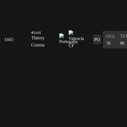
#1665
OGL
TE
Thierry
1665
PO
76
90
Correia