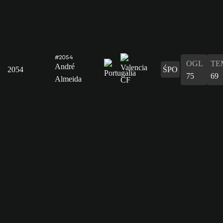
#2054
OGL
TE
André
2054
ŚPO
75
69
Almeida