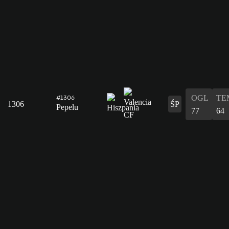
OGL
TE
#1306
1306
ŚP
Pepelu
77
64