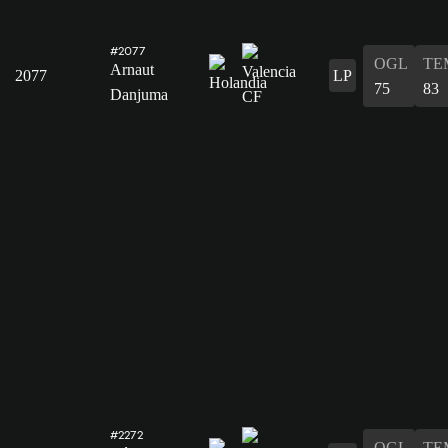
#2077
OGL
TE
Arnaut
2077
LP
75
83
Danjuma
#2272
OGL
TE