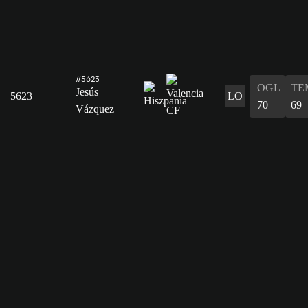
#5623
OGL
TE
Jesús
5623
LO
70
69
Vázquez