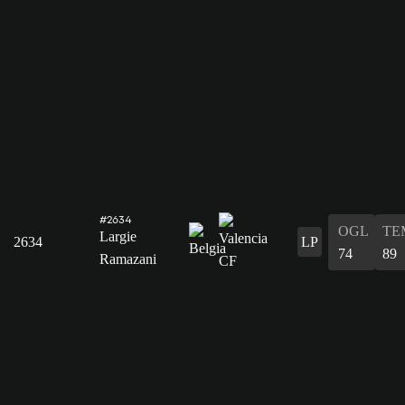
#2634
OGL
TE
Largie
2634
LP
74
89
Ramazani