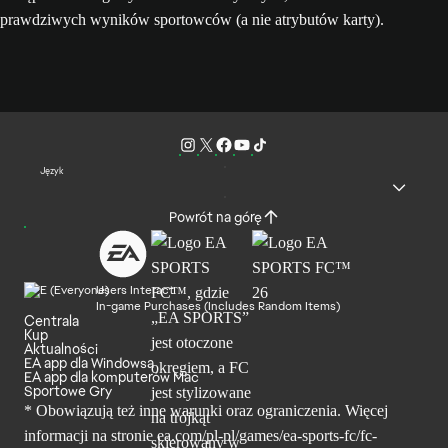
prawdziwych wyników sportowców (a nie atrybutów karty).
Język
Powrót na górę
Users Interact
In-game Purchases (Includes Random Items)
Centrala
Kup
Aktualności
EA app dla Windowsa
EA app dla komputerów Mac
Sportowe Gry
* Obowiązują też inne warunki oraz ograniczenia. Więcej
informacji na stronie ea.com/pl-pl/games/ea-sports-fc/fc-