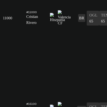
#11000
OGL
TE
Cristian
11000
BR
65
65
Rivero
#15100
OGL
TE