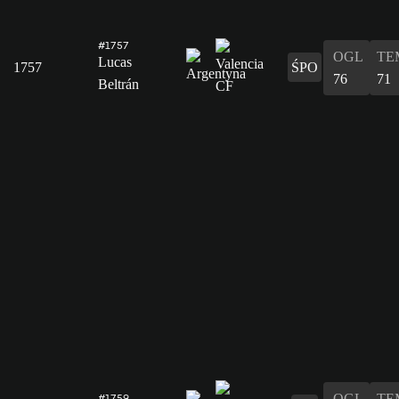
#1757
OGL
TE
Lucas
1757
ŚPO
76
71
Beltrán
OGL
TE
#1759