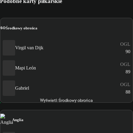
Podobne karty piłkarskie
ŚO
Środkowy obrońca
OGL
Virgil van Dijk
90
OGL
Mapi León
89
OGL
Gabriel
88
Wyświetl: Środkowy obrońca
Anglia