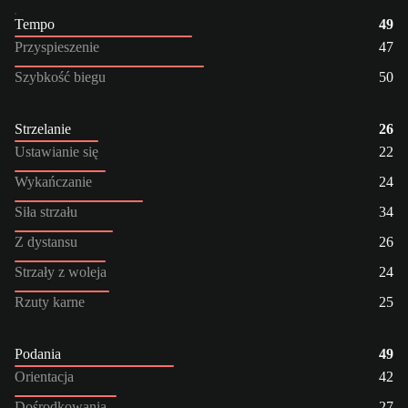
Tempo
49
Przyspieszenie
47
Szybkość biegu
50
Strzelanie
26
Ustawianie się
22
Wykańczanie
24
Siła strzału
34
Z dystansu
26
Strzały z woleja
24
Rzuty karne
25
Podania
49
Orientacja
42
Dośrodkowania
27