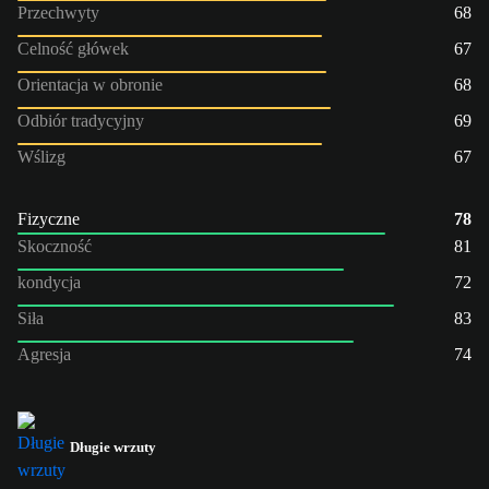
Przechwyty
68
Celność główek
67
Orientacja w obronie
68
Odbiór tradycyjny
69
Wślizg
67
Fizyczne
78
Skoczność
81
kondycja
72
Siła
83
Agresja
74
Długie wrzuty