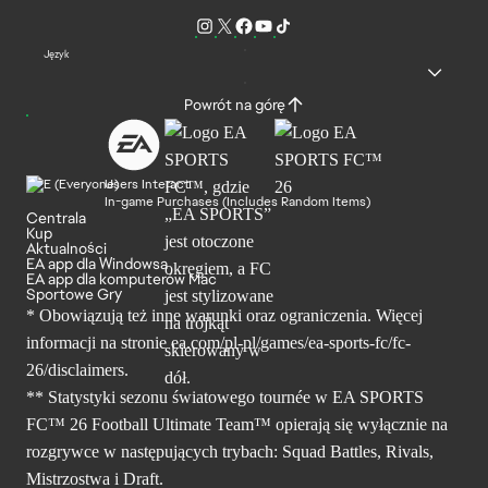
Język
Powrót na górę
Users Interact
In-game Purchases (Includes Random Items)
Centrala
Kup
Aktualności
EA app dla Windowsa
EA app dla komputerów Mac
Sportowe Gry
* Obowiązują też inne warunki oraz ograniczenia. Więcej
informacji na stronie ea.com/pl-pl/games/ea-sports-fc/fc-
26/disclaimers.
** Statystyki sezonu światowego tournée w EA SPORTS
FC™ 26 Football Ultimate Team™ opierają się wyłącznie na
rozgrywce w następujących trybach: Squad Battles, Rivals,
Mistrzostwa i Draft.