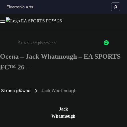
Ocena – Jack Whatmough – EA SPORTS
Wpisz co najmniej 3 znaki lub cyfry.
FC™ 26 –
Strona główna
Jack Whatmough
Jack
Whatmough