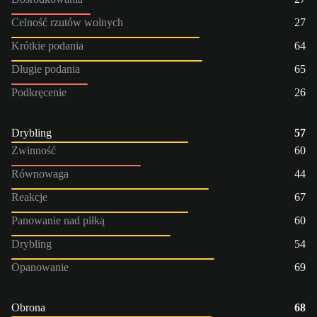
Celność rzutów wolnych
27
Krótkie podania
64
Długie podania
65
Podkręcenie
26
Drybling
57
Zwinność
60
Równowaga
44
Reakcje
67
Panowanie nad piłką
60
Drybling
54
Opanowanie
69
Obrona
68