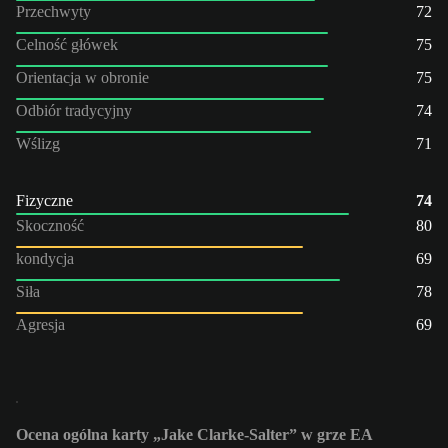
Przechwyty
72
Celność główek
75
Orientacja w obronie
75
Odbiór tradycyjny
74
Wślizg
71
Fizyczne
74
Skoczność
80
kondycja
69
Siła
78
Agresja
69
Ocena ogólna karty „Jake Clarke-Salter” w grze EA