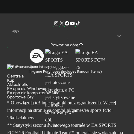
Język
Powrót na górę
Users Interact
In-game Purchases (Includes Random Items)
Centrala
Kup
Aktualności
EA app dla Windowsa
EA app dla komputerów Mac
Sportowe Gry
* Obowiązują też inne warunki oraz ograniczenia. Więcej
informacji na stronie ea.com/pl-pl/games/ea-sports-fc/fc-
26/disclaimers.
** Statystyki sezonu światowego tournée w EA SPORTS
FC™ 26 Football Ultimate Team™ opierają się wyłącznie na