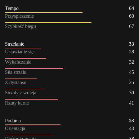
Tempo
64
Przyspieszenie
60
Szybkość biegu
67
Strzelanie
33
Ustawianie się
28
Wykańczanie
32
Siła strzału
45
Z dystansu
25
Strzały z woleja
30
Rzuty karne
41
Podania
53
Orientacja
43
Dośrodkowania
38