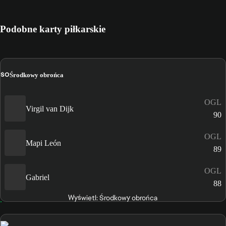
Podobne karty piłkarskie
ŚO
Środkowy obrońca
OGL
Virgil van Dijk
90
OGL
Mapi León
89
OGL
Gabriel
88
Wyświetl: Środkowy obrońca