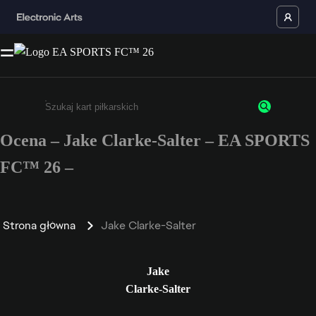
Ocena – Jake Clarke-Salter – EA SPORTS
Wpisz co najmniej 3 znaki lub cyfry.
FC™ 26 –
Strona główna
Jake Clarke-Salter
Jake
Clarke-Salter