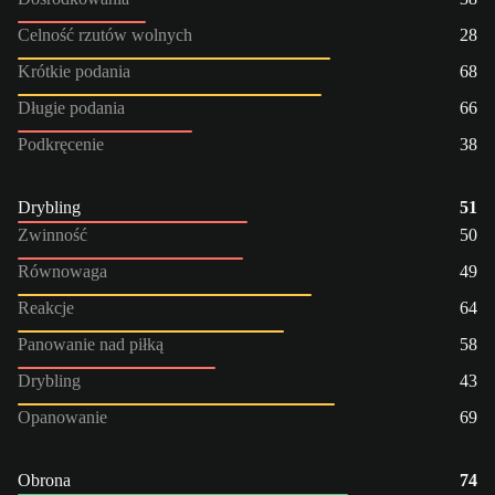
Celność rzutów wolnych
28
Krótkie podania
68
Długie podania
66
Podkręcenie
38
Drybling
51
Zwinność
50
Równowaga
49
Reakcje
64
Panowanie nad piłką
58
Drybling
43
Opanowanie
69
Obrona
74