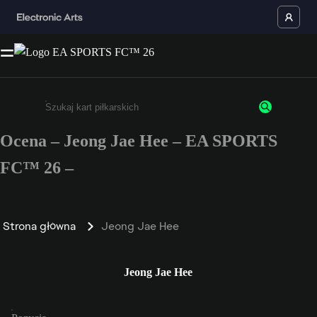
Ocena – Jeong Jae Hee – EA SPORTS
Wpisz co najmniej 3 znaki lub cyfry.
FC™ 26 –
Strona główna
Jeong Jae Hee
Jeong Jae Hee