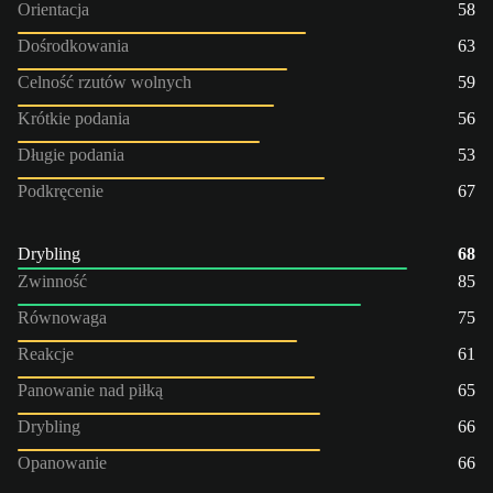
Orientacja
58
Dośrodkowania
63
Celność rzutów wolnych
59
Krótkie podania
56
Długie podania
53
Podkręcenie
67
Drybling
68
Zwinność
85
Równowaga
75
Reakcje
61
Panowanie nad piłką
65
Drybling
66
Opanowanie
66