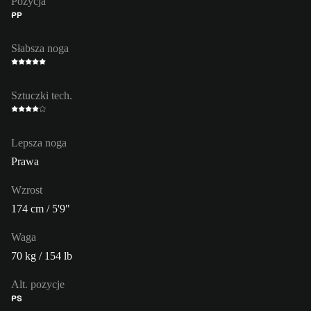
Pozycja
PP
Słabsza noga
Sztuczki tech.
Lepsza noga
Prawa
Wzrost
174 cm / 5'9"
Waga
70 kg / 154 lb
Alt. pozycje
PS