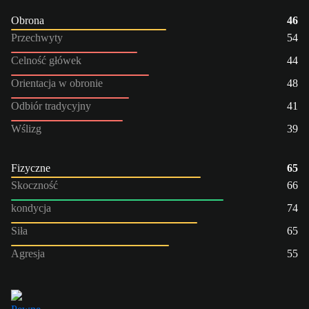
Obrona
46
Przechwyty
54
Celność główek
44
Orientacja w obronie
48
Odbiór tradycyjny
41
Wślizg
39
Fizyczne
65
Skoczność
66
kondycja
74
Siła
65
Agresja
55