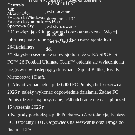
In-game Purchases (Includes Random Items)
Centrala
Kup
Aktualności
EA app dla Windowsa
EA app dla komputerów Mac
Sportowe Gry
* Obowiązują też inne warunki oraz ograniczenia. Więcej
informacji na stronie ea.com/pl-pl/games/ea-sports-fc/fc-
26/disclaimers.
** Statystyki sezonu światowego tournée w EA SPORTS
FC™ 26 Football Ultimate Team™ opierają się wyłącznie na
rozgrywce w następujących trybach: Squad Battles, Rivals,
Mistrzostwa i Draft.
††Aby otrzymać pełną pulę 6000 FC Points, do 15 czerwca
2026 r. należy wykonać odpowiednie działania. Żadne FC
Points nie zostaną przyznane, jeśli odebranie nie nastąpi przed
15 września 2026 r.
§ Nagrody pochodzą z puli: Pucharowa Arystokracja, Fantasy
FC, Urodziny FUT, Odpowiedz na wezwanie oraz Droga do
finału UEFA.