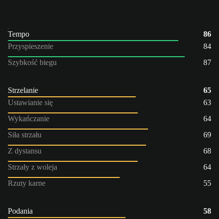
Tempo
86
Przyspieszenie
84
Szybkość biegu
87
Strzelanie
65
Ustawianie się
63
Wykańczanie
64
Siła strzału
69
Z dystansu
68
Strzały z woleja
64
Rzuty karne
55
Podania
58