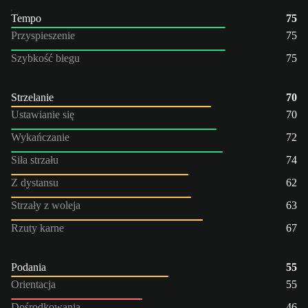
Tempo
75
Przyspieszenie
75
Szybkość biegu
75
Strzelanie
70
Ustawianie się
70
Wykańczanie
72
Siła strzału
74
Z dystansu
62
Strzały z woleja
63
Rzuty karne
67
Podania
55
Orientacja
55
Dośrodkowania
46