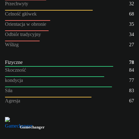
Przechwyty
32
Celność główek
68
Orientacja w obronie
35
Odbiór tradycyjny
34
Wślizg
27
Fizyczne
78
Skoczność
84
kondycja
77
Siła
83
Agresja
67
Gamechanger