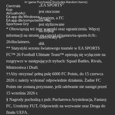
In-game Purchases (Includes Random Items)
Centrala
Kup
Aktualności
EA app dla Windowsa
EA app dla komputerów Mac
Sportowe Gry
* Obowiązują też inne warunki oraz ograniczenia. Więcej
informacji na stronie ea.com/pl-pl/games/ea-sports-fc/fc-
26/disclaimers.
** Statystyki sezonu światowego tournée w EA SPORTS
FC™ 26 Football Ultimate Team™ opierają się wyłącznie na
rozgrywce w następujących trybach: Squad Battles, Rivals,
Mistrzostwa i Draft.
††Aby otrzymać pełną pulę 6000 FC Points, do 15 czerwca
2026 r. należy wykonać odpowiednie działania. Żadne FC
Points nie zostaną przyznane, jeśli odebranie nie nastąpi przed
15 września 2026 r.
§ Nagrody pochodzą z puli: Pucharowa Arystokracja, Fantasy
FC, Urodziny FUT, Odpowiedz na wezwanie oraz Droga do
finału UEFA.