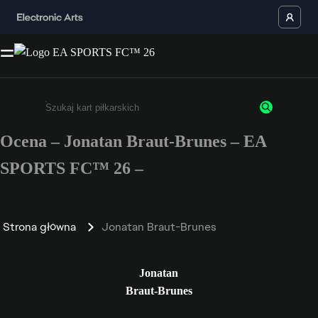
Ocena – Jonatan Braut-Brunes – EA
Wpisz co najmniej 3 znaki lub cyfry.
SPORTS FC™ 26 –
Strona główna
Jonatan Braut-Brunes
Jonatan
Braut-Brunes