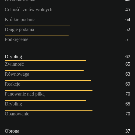
Celność rzutów wolnych
45
Krótkie podania
64
Długie podania
52
Podkręcenie
51
Drybling
67
Zwinność
65
Równowaga
63
Reakcje
69
Panowanie nad piłką
70
Drybling
65
Opanowanie
70
Obrona
37