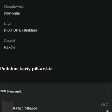
Narodowość
Norwegia
Liga
PKO BP Ekstraklasa
Zespół
Raków
Podobne karty piłkarskie
WŚL
Napastnik
OGL
Kylian Mbappé
91