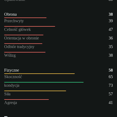
Obrona
38
Przechwyty
39
Celność główek
47
Orientacja w obronie
36
Odbiór tradycyjny
35
Wślizg
38
Fizyczne
58
Skoczność
65
kondycja
73
Siła
57
Agresja
41