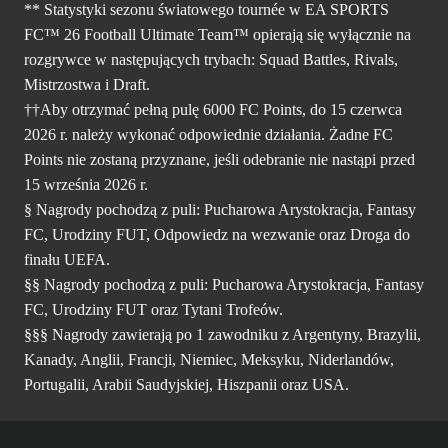
** Statystyki sezonu światowego tournée w EA SPORTS
FC™ 26 Football Ultimate Team™ opierają się wyłącznie na
rozgrywce w następujących trybach: Squad Battles, Rivals,
Mistrzostwa i Draft.
††Aby otrzymać pełną pulę 6000 FC Points, do 15 czerwca
2026 r. należy wykonać odpowiednie działania. Żadne FC
Points nie zostaną przyznane, jeśli odebranie nie nastąpi przed
15 września 2026 r.
§ Nagrody pochodzą z puli: Pucharowa Arystokracja, Fantasy
FC, Urodziny FUT, Odpowiedz na wezwanie oraz Droga do
finału UEFA.
§§ Nagrody pochodzą z puli: Pucharowa Arystokracja, Fantasy
FC, Urodziny FUT oraz Tytani Trofeów.
§§§ Nagrody zawierają po 1 zawodniku z Argentyny, Brazylii,
Kanady, Anglii, Francji, Niemiec, Meksyku, Niderlandów,
Portugalii, Arabii Saudyjskiej, Hiszpanii oraz USA.