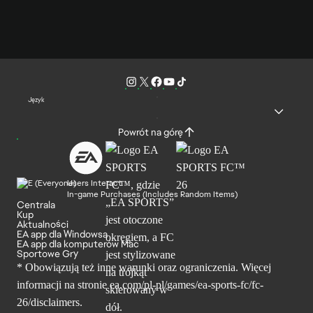
Język
Powrót na górę
Users Interact
In-game Purchases (Includes Random Items)
Centrala
Kup
Aktualności
EA app dla Windowsa
EA app dla komputerów Mac
Sportowe Gry
* Obowiązują też inne warunki oraz ograniczenia. Więcej
informacji na stronie ea.com/pl-pl/games/ea-sports-fc/fc-
26/disclaimers.