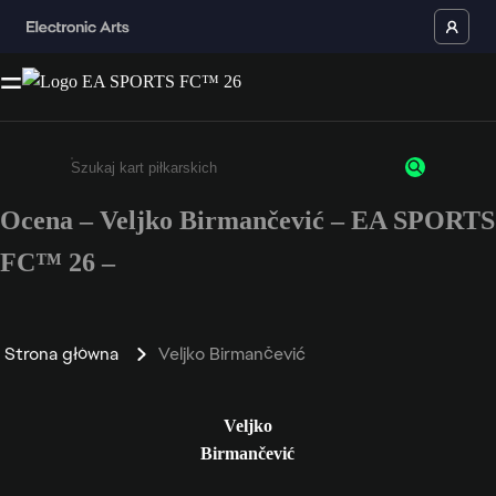
Ocena – Veljko Birmančević – EA SPORTS
Wpisz co najmniej 3 znaki lub cyfry.
FC™ 26 –
Strona główna
Veljko Birmančević
Veljko
Birmančević