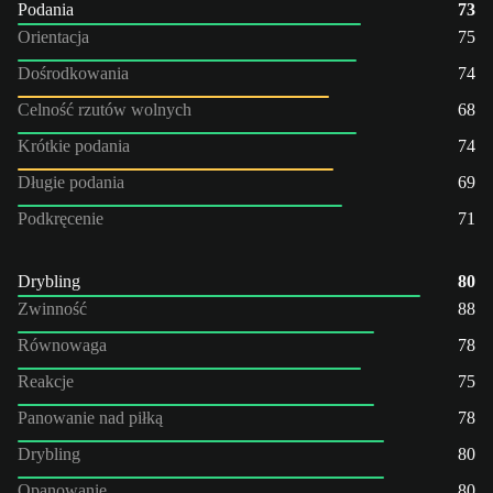
Podania
73
Orientacja
75
Dośrodkowania
74
Celność rzutów wolnych
68
Krótkie podania
74
Długie podania
69
Podkręcenie
71
Drybling
80
Zwinność
88
Równowaga
78
Reakcje
75
Panowanie nad piłką
78
Drybling
80
Opanowanie
80