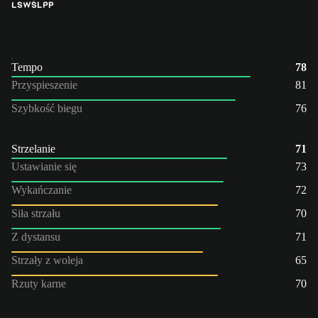
LS
WŚL
PP
Tempo
78
Przyspieszenie
81
Szybkość biegu
76
Strzelanie
71
Ustawianie się
73
Wykańczanie
72
Siła strzału
70
Z dystansu
71
Strzały z woleja
65
Rzuty karne
70