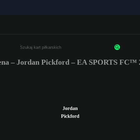
na – Jordan Pickford – EA SPORTS FC™ 
Wpisz co najmniej 3 znaki lub cyfry.
Jordan
Pickford