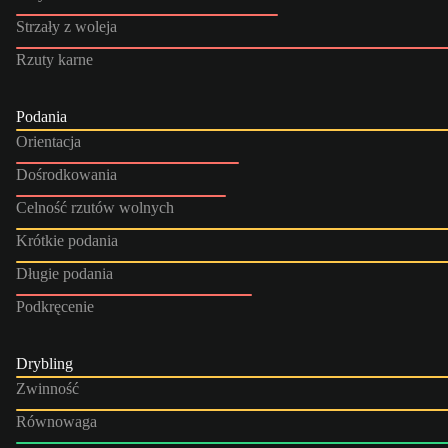
Strzały z woleja
Rzuty karne
Podania
Orientacja
Dośrodkowania
Celność rzutów wolnych
Krótkie podania
Długie podania
Podkręcenie
Drybling
Zwinność
Równowaga