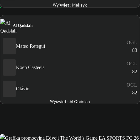
Wyświetl: Meksyk
Al Qadsiah
OGL
Mateo Retegui
83
OGL
Koen Casteels
82
OGL
Otávio
82
Wyświetl: Al Qadsiah