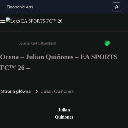
Ocena – Julian Quiñones – EA SPORTS
Wpisz co najmniej 3 znaki lub cyfry.
FC™ 26 –
Strona główna
Julian Quiñones
Julian
Quiñones