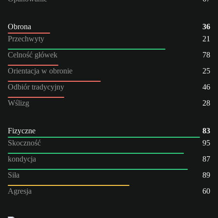
Obrona
36
Przechwyty
21
Celność główek
78
Orientacja w obronie
25
Odbiór tradycyjny
46
Wślizg
28
Fizyczne
83
Skoczność
95
kondycja
87
Siła
89
Agresja
60