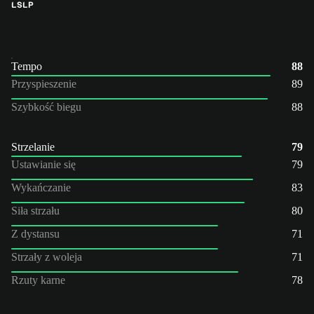
LS
LP
Tempo
88
Przyspieszenie
89
Szybkość biegu
88
Strzelanie
79
Ustawianie się
79
Wykańczanie
83
Siła strzału
80
Z dystansu
71
Strzały z woleja
71
Rzuty karne
78