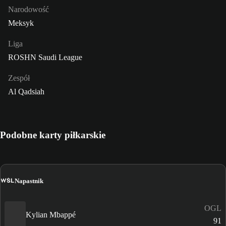
Narodowość
Meksyk
Liga
ROSHN Saudi League
Zespół
Al Qadsiah
Podobne karty piłkarskie
WŚL
Napastnik
OGL
Kylian Mbappé
91