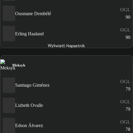
OGL
Ousmane Dembélé
90
OGL
Erling Haaland
90
Wyświetl: Napastnik
Meksyk
OGL
Santiago Giménez
79
OGL
Lizbeth Ovalle
79
OGL
Edson Álvarez
78