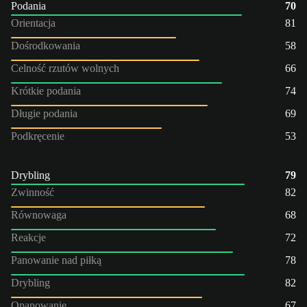
Podania
70
Orientacja
81
Dośrodkowania
58
Celność rzutów wolnych
66
Krótkie podania
74
Długie podania
69
Podkręcenie
53
Drybling
79
Zwinność
82
Równowaga
68
Reakcje
72
Panowanie nad piłką
78
Drybling
82
Opanowanie
67