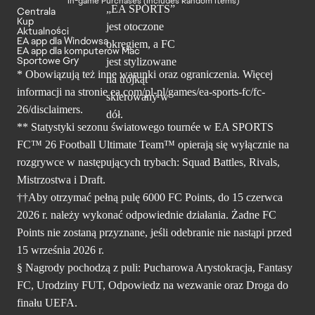
In-game Purchases (Includes Random Items)
Centrala
Kup
Aktualności
EA app dla Windowsa
EA app dla komputerów Mac
Sportowe Gry
* Obowiązują też inne warunki oraz ograniczenia. Więcej
informacji na stronie ea.com/pl-pl/games/ea-sports-fc/fc-
26/disclaimers.
** Statystyki sezonu światowego tournée w EA SPORTS
FC™ 26 Football Ultimate Team™ opierają się wyłącznie na
rozgrywce w następujących trybach: Squad Battles, Rivals,
Mistrzostwa i Draft.
††Aby otrzymać pełną pulę 6000 FC Points, do 15 czerwca
2026 r. należy wykonać odpowiednie działania. Żadne FC
Points nie zostaną przyznane, jeśli odebranie nie nastąpi przed
15 września 2026 r.
§ Nagrody pochodzą z puli: Pucharowa Arystokracja, Fantasy
FC, Urodziny FUT, Odpowiedz na wezwanie oraz Droga do
finału UEFA.