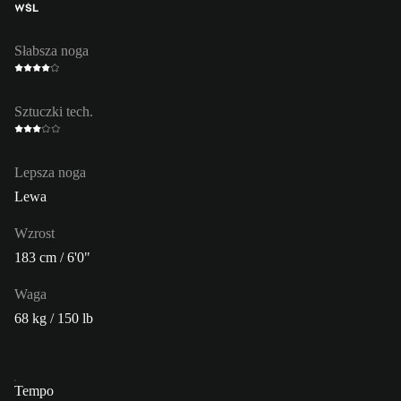
WŚL
Słabsza noga
Sztuczki tech.
Lepsza noga
Lewa
Wzrost
183 cm / 6'0"
Waga
68 kg / 150 lb
Tempo