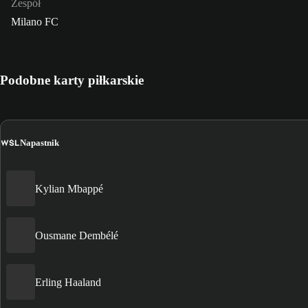
Zespół
Milano FC
Podobne karty piłkarskie
WŚL
Napastnik
Kylian Mbappé
Ousmane Dembélé
Erling Haaland