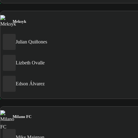
Meksyk
Julian Quiñones
Lizbeth Ovalle
Edson Álvarez
Milano FC
Mike Maignan