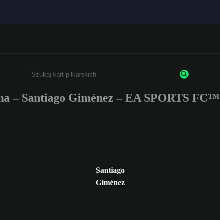
na – Santiago Giménez – EA SPORTS FC™ 
Wpisz co najmniej 3 znaki lub cyfry.
Santiago
Giménez