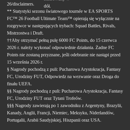
26/disclaimers.
** Statystyki sezonu światowego tournée w EA SPORTS
FC™ 26 Football Ultimate Team™ opierają się wyłącznie na
rozgrywce w następujących trybach: Squad Battles, Rivals,
Mistrzostwa i Draft.
††Aby otrzymać pełną pulę 6000 FC Points, do 15 czerwca
2026 r. należy wykonać odpowiednie działania. Żadne FC
Points nie zostaną przyznane, jeśli odebranie nie nastąpi przed
15 września 2026 r.
§ Nagrody pochodzą z puli: Pucharowa Arystokracja, Fantasy
FC, Urodziny FUT, Odpowiedz na wezwanie oraz Droga do
finału UEFA.
§§ Nagrody pochodzą z puli: Pucharowa Arystokracja, Fantasy
FC, Urodziny FUT oraz Tytani Trofeów.
§§§ Nagrody zawierają po 1 zawodniku z Argentyny, Brazylii,
Kanady, Anglii, Francji, Niemiec, Meksyku, Niderlandów,
Portugalii, Arabii Saudyjskiej, Hiszpanii oraz USA.