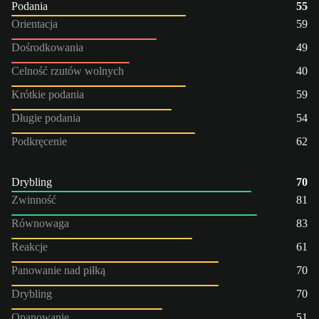
Podania
55
Orientacja
59
Dośrodkowania
49
Celność rzutów wolnych
40
Krótkie podania
59
Długie podania
54
Podkręcenie
62
Drybling
70
Zwinność
81
Równowaga
83
Reakcje
61
Panowanie nad piłką
70
Drybling
70
Opanowanie
51