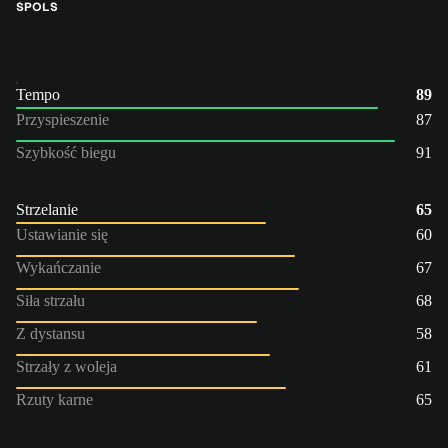
ŚPO
LS
Tempo
89
Przyspieszenie
87
Szybkość biegu
91
Strzelanie
65
Ustawianie się
60
Wykańczanie
67
Siła strzału
68
Z dystansu
58
Strzały z woleja
61
Rzuty karne
65