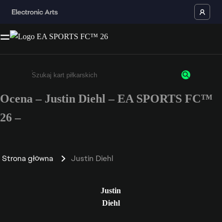
Ocena – Justin Diehl – EA SPORTS FC™
Wpisz co najmniej 3 znaki lub cyfry.
26 –
Strona główna
Justin Diehl
Justin
Diehl