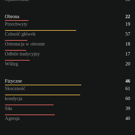
Obrona
22
Przechwyty
19
Celność główek
57
Orientacja w obronie
18
Odbiór tradycyjny
17
Wślizg
20
Fizyczne
46
Skoczność
61
kondycja
60
Siła
39
Agresja
40