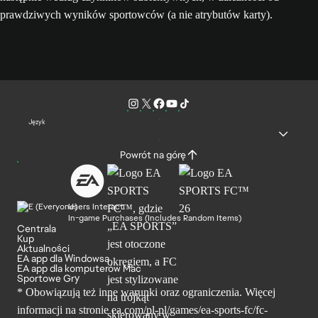
prawdziwych wyników sportowców (a nie atrybutów karty).
Język
Powrót na górę
Users Interact
In-game Purchases (Includes Random Items)
Centrala
Kup
Aktualności
EA app dla Windowsa
EA app dla komputerów Mac
Sportowe Gry
* Obowiązują też inne warunki oraz ograniczenia. Więcej
informacji na stronie ea.com/pl-pl/games/ea-sports-fc/fc-