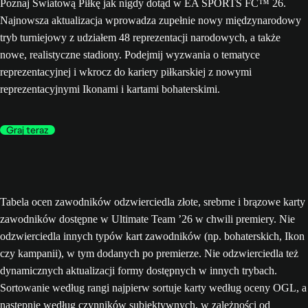
Poznaj Światową Piłkę jak nigdy dotąd w EA SPORTS FC™ 26.
Najnowsza aktualizacja wprowadza zupełnie nowy międzynarodowy
tryb turniejowy z udziałem 48 reprezentacji narodowych, a także
nowe, realistyczne stadiony. Podejmij wyzwania o tematyce
reprezentacyjnej i wkrocz do kariery piłkarskiej z nowymi
reprezentacyjnymi Ikonami i kartami bohaterskimi.
Graj teraz
Tabela ocen zawodników odzwierciedla złote, srebrne i brązowe karty
zawodników dostępne w Ultimate Team ’26 w chwili premiery. Nie
odzwierciedla innych typów kart zawodników (np. bohaterskich, Ikon
czy kampanii), w tym dodanych po premierze. Nie odzwierciedla też
dynamicznych aktualizacji formy dostępnych w innych trybach.
Sortowanie według rangi najpierw sortuje karty według oceny OGL, a
następnie według czynników subiektywnych, w zależności od