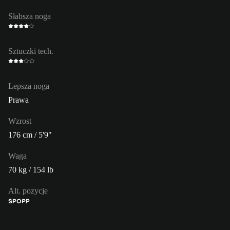
Słabsza noga
Sztuczki tech.
Lepsza noga
Prawa
Wzrost
176 cm / 5'9"
Waga
70 kg / 154 lb
Alt. pozycje
ŚPO
PP