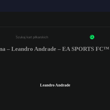
na – Leandro Andrade – EA SPORTS FC™ 
Wpisz co najmniej 3 znaki lub cyfry.
Leandro Andrade