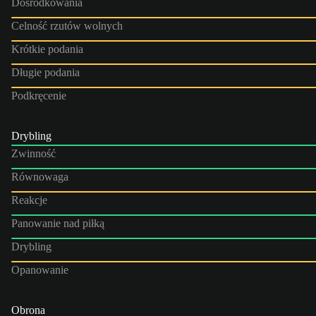
Dośrodkowania
Celność rzutów wolnych
Krótkie podania
Długie podania
Podkręcenie
Drybling
Zwinność
Równowaga
Reakcje
Panowanie nad piłką
Drybling
Opanowanie
Obrona