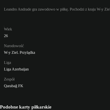
Leandro Andrade gra zawodowo w piłkę. Pochodzi z kraju W-y Ziel
Wiek
26
Narodowość
W-y Ziel. Przylądka
Liga
Liga Azerbaijan
Zespół
Qarabağ FK
Podobne karty piłkarskie